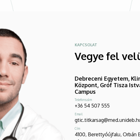
KAPCSOLAT
Vegye fel vel
Debreceni Egyetem, Klin
Központ, Gróf Tisza Ist
Campus
Telefonszám
+36 54 507 555
Email
gtic.titkarsag@med.unideb.h
Cím
4100, Berettyóújfalu, Orbán 