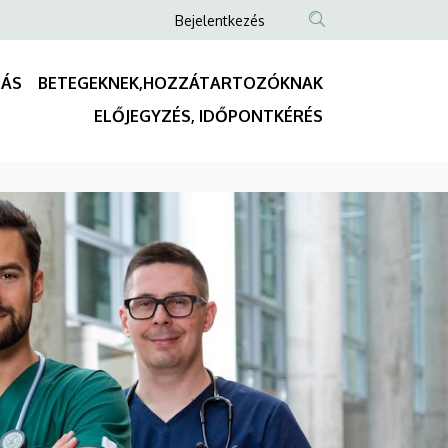
Anonim
Bejelentkezés
Felhasználói
fiók
TÁS
BETEGEKNEK,HOZZÁTARTOZÓKNAK
menüje
Fő
ELŐJEGYZÉS, IDŐPONTKÉRÉS
navigáció