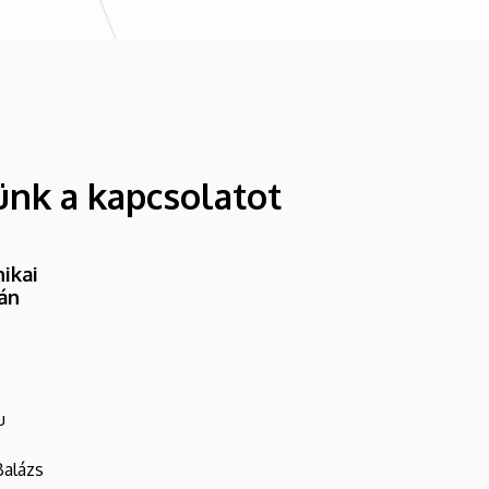
ünk a kapcsolatot
ikai
ván
u
Balázs