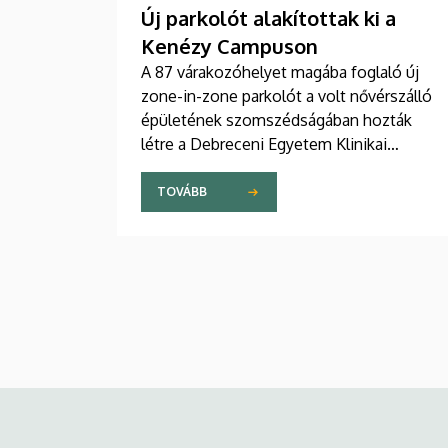
Új parkolót alakítottak ki a
Kenézy Campuson
A 87 várakozóhelyet magába foglaló új
zone-in-zone parkolót a volt nővérszálló
épületének szomszédságában hozták
létre a Debreceni Egyetem Klinikai
Központ Kenézy Gyula Campusán. Az új
területet várhatóan augusztusban nyitják
TOVÁBB
meg a járművek előtt.
Kép