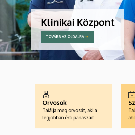
Klinikai Központ
TOVÁBB AZ OLDALRA
ALKALMAZÁSOK
Orvosok
Sz
Találja meg orvosát, aki a
Tal
legjobban érti panaszait
aho