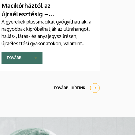
Macikórháztól az
újraélesztésig –
egészségprogramok a
A gyerekek plüssmacikat gyógyíthatnak, a
nagyobbak kipróbálhatják az ultrahangot,
Campuson
hallás-, látás- és anyajegyszűrésen,
újraélesztési gyakorlatokon, valamint
zeneterápiás és a mentális egészséget
támogató prevenciós foglalkozásokon is
TOVÁBB
részt vehetnek a július 22-én kezdődő
Campus Fesztiválon. A Debreceni
Egyetem Klinikai Központja és az
Általános Orvostudományi Kar sokszínű
TOVÁBBI HÍREINK
programokat kínál a fesztiválozóknak az
Egyetem téren felállított faházaknál,
illetve a Sportdiagnosztikai, Életmód- és
Terápiás Központban.