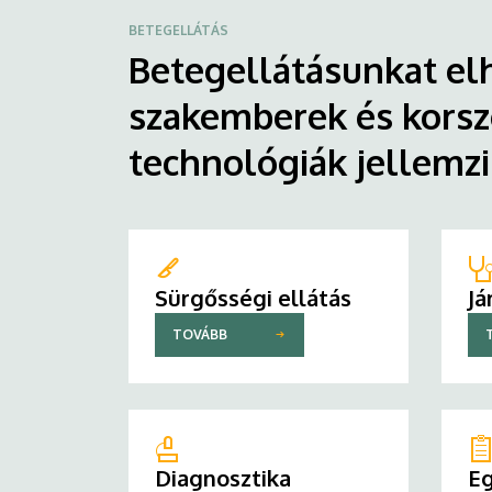
BETEGELLÁTÁS
Betegellátásunkat elh
szakemberek és korsz
technológiák jellemz
Sürgősségi ellátás
Já
TOVÁBB
Diagnosztika
Eg