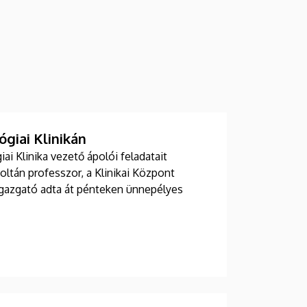
giai Klinikán
i Klinika vezető ápolói feladatait
Zoltán professzor, a Klinikai Központ
 igazgató adta át pénteken ünnepélyes