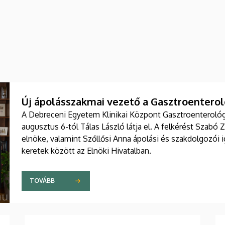
Új ápolásszakmai vezető a Gasztroenteroló
A Debreceni Egyetem Klinikai Központ Gasztroenterológia
augusztus 6-tól Tálas László látja el. A felkérést Szabó 
elnöke, valamint Szőllősi Anna ápolási és szakdolgozói
keretek között az Elnöki Hivatalban.
TOVÁBB