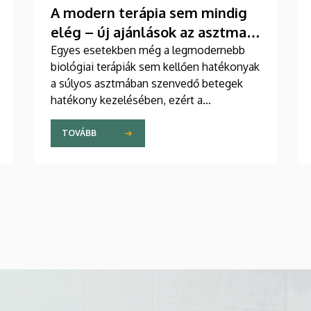
A modern terápia sem mindig
elég – új ajánlások az asztma
kezelésében
Egyes esetekben még a legmodernebb
biológiai terápiák sem kellően hatékonyak
a súlyos asztmában szenvedő betegek
hatékony kezelésében, ezért a
szakemberek az új gyógyszerek
kifejlesztésére irányuló kutatások
TOVÁBB
felgyorsítását sürgetik. A témában a
közelmúltban jelent meg tanulmány a
világ egyik legrangosabb tudományos
folyóiratában. A nemzetközi
együttműködésben készült publikáció
egyik szerzője a Debreceni Egyetem
egyetemi tanára.