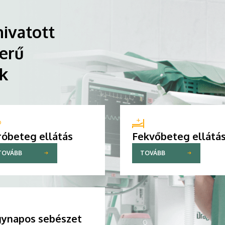
ivatott
erű
ik
róbeteg ellátás
Fekvőbeteg ellátá
TOVÁBB
TOVÁBB
ynapos sebészet