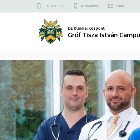
Gróf
Felső
+36 54 507 555
Telefonkönyv
e-mail
kapcsolat
Tisza
menü
István
DE Klinikai Központ
Gróf Tisza István Camp
Campus
DIAVETÍTÉS