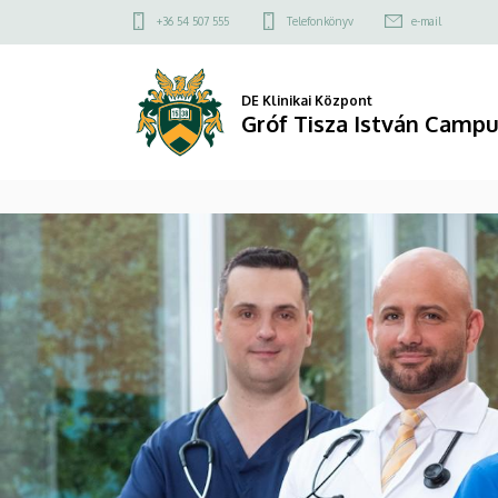
Gróf
Felső
+36 54 507 555
Telefonkönyv
e-mail
kapcsolat
Tisza
menü
István
DE Klinikai Központ
Gróf Tisza István Camp
Campus
DIAVETÍTÉS