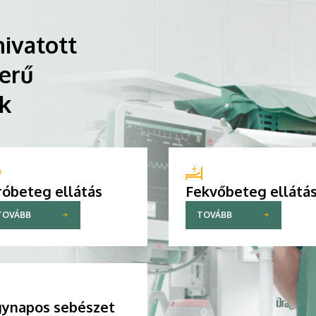
ivatott
erű
ik
róbeteg ellátás
Fekvőbeteg ellátá
TOVÁBB
TOVÁBB
ynapos sebészet