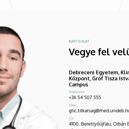
KAPCSOLAT
Vegye fel vel
Debreceni Egyetem, Klin
Központ, Gróf Tisza Ist
Campus
Telefonszám
+36 54 507 555
Email
gtic.titkarsag@med.unideb.h
Cím
4100, Berettyóújfalu, Orbán 