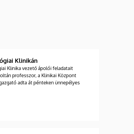
giai Klinikán
i Klinika vezető ápolói feladatait
Zoltán professzor, a Klinikai Központ
 igazgató adta át pénteken ünnepélyes