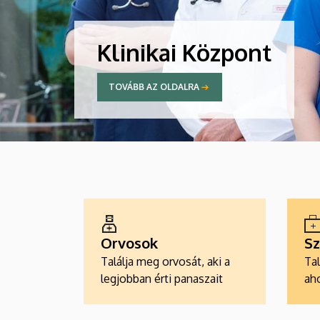
Klinikai Központ
TOVÁBB AZ OLDALRA
ALKALMAZÁSOK
Orvosok
Sz
Találja meg orvosát, aki a
Tal
legjobban érti panaszait
aho