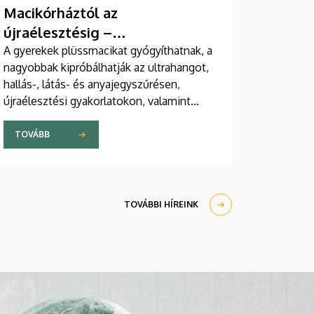
Macikórháztól az
újraélesztésig –
egészségprogramok a
A gyerekek plüssmacikat gyógyíthatnak, a
nagyobbak kipróbálhatják az ultrahangot,
Campuson
hallás-, látás- és anyajegyszűrésen,
újraélesztési gyakorlatokon, valamint
zeneterápiás és a mentális egészséget
támogató prevenciós foglalkozásokon is
TOVÁBB
részt vehetnek a július 22-én kezdődő
Campus Fesztiválon. A Debreceni
Egyetem Klinikai Központja és az
Általános Orvostudományi Kar sokszínű
TOVÁBBI HÍREINK
programokat kínál a fesztiválozóknak az
Egyetem téren felállított faházaknál,
illetve a Sportdiagnosztikai, Életmód- és
Terápiás Központban.