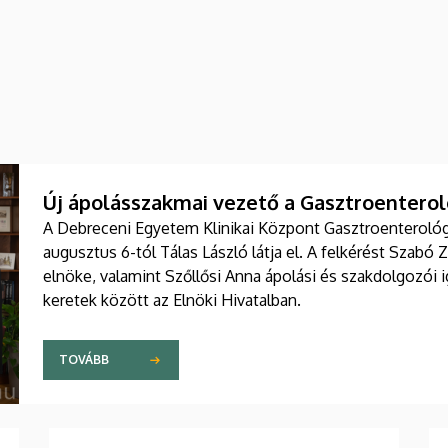
Új ápolásszakmai vezető a Gasztroenteroló
A Debreceni Egyetem Klinikai Központ Gasztroenterológia
augusztus 6-tól Tálas László látja el. A felkérést Szabó 
elnöke, valamint Szőllősi Anna ápolási és szakdolgozói
keretek között az Elnöki Hivatalban.
TOVÁBB