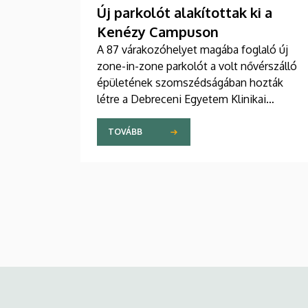
Új parkolót alakítottak ki a
Kenézy Campuson
A 87 várakozóhelyet magába foglaló új
zone-in-zone parkolót a volt nővérszálló
épületének szomszédságában hozták
létre a Debreceni Egyetem Klinikai
Központ Kenézy Gyula Campusán. Az új
területet várhatóan augusztusban nyitják
TOVÁBB
meg a járművek előtt.
Kép