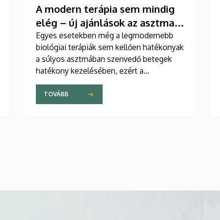
A modern terápia sem mindig
elég – új ajánlások az asztma
kezelésében
Egyes esetekben még a legmodernebb
biológiai terápiák sem kellően hatékonyak
a súlyos asztmában szenvedő betegek
hatékony kezelésében, ezért a
szakemberek az új gyógyszerek
kifejlesztésére irányuló kutatások
TOVÁBB
felgyorsítását sürgetik. A témában a
közelmúltban jelent meg tanulmány a
világ egyik legrangosabb tudományos
folyóiratában. A nemzetközi
együttműködésben készült publikáció
egyik szerzője a Debreceni Egyetem
egyetemi tanára.