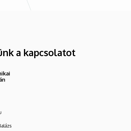
ünk a kapcsolatot
ikai
ván
u
Balázs