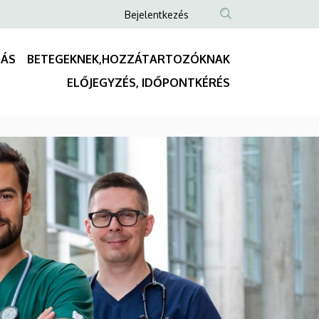
Anonim
Bejelentkezés
Felhasználói
fiók
TÁS
BETEGEKNEK,HOZZÁTARTOZÓKNAK
menüje
Fő
ELŐJEGYZÉS, IDŐPONTKÉRÉS
navigáció