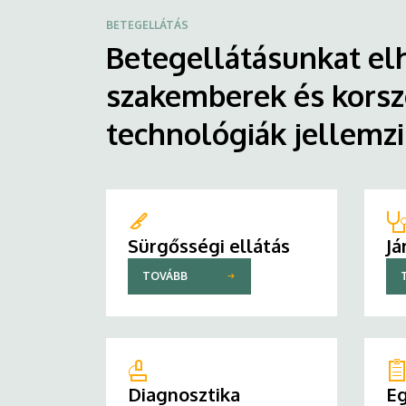
BETEGELLÁTÁS
Betegellátásunkat elh
szakemberek és korsz
technológiák jellemz
Sürgősségi ellátás
Já
TOVÁBB
Diagnosztika
Eg