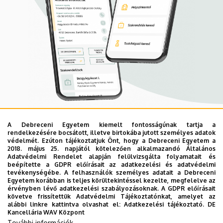
A Debreceni Egyetem kiemelt fontosságúnak tartja a
Mobil App
rendelkezésére bocsátott, illetve birtokába jutott személyes adatok
UD Mediversity app
védelmét. Ezúton tájékoztatjuk Önt, hogy a Debreceni Egyetem a
2018. május 25. napjától kötelezően alkalmazandó Általános
Adatvédelmi Rendelet alapján felülvizsgálta folyamatait és
beépítette a GDPR előírásait az adatkezelési és adatvédelmi
Az UD Mediversity mobilalkalmazás a Debreceni Egyetem
tevékenységébe. A felhasználók személyes adatait a Debreceni
Egyetem korábban is teljes körültekintéssel kezelte, megfelelve az
előremutató fejlesztése, melynek célja, hogy a betegek
érvényben lévő adatkezelési szabályozásoknak. A GDPR előírásait
és a hozzátartozók egyszerűen, gyorsan
követve frissítettük Adatvédelmi Tájékoztatónkat, amelyet az
alábbi linkre kattintva olvashat el:
Adatkezelési tájékoztató.
DE
eligazodhassanak a Klinikai Központ szolgáltatásai
Kancellária WAV Központ
között, mert az Ön egészsége a mi prioritásunk. A
További információk