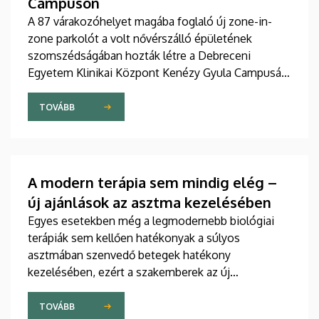
Campuson
A 87 várakozóhelyet magába foglaló új zone-in-
zone parkolót a volt nővérszálló épületének
szomszédságában hozták létre a Debreceni
Egyetem Klinikai Központ Kenézy Gyula Campusán.
Az új területet várhatóan augusztusban nyitják meg
a járművek előtt.
TOVÁBB
A modern terápia sem mindig elég –
új ajánlások az asztma kezelésében
Egyes esetekben még a legmodernebb biológiai
terápiák sem kellően hatékonyak a súlyos
asztmában szenvedő betegek hatékony
kezelésében, ezért a szakemberek az új
gyógyszerek kifejlesztésére irányuló kutatások
felgyorsítását sürgetik. A témában a közelmúltban
TOVÁBB