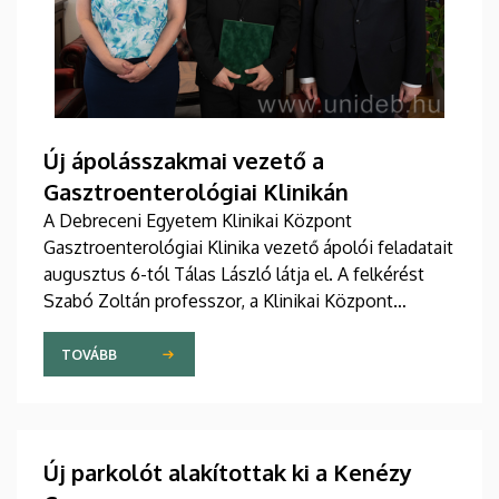
Új ápolásszakmai vezető a
Gasztroenterológiai Klinikán
A Debreceni Egyetem Klinikai Központ
Gasztroenterológiai Klinika vezető ápolói feladatait
augusztus 6-tól Tálas László látja el. A felkérést
Szabó Zoltán professzor, a Klinikai Központ
elnöke, valamint Szőllősi Anna ápolási és
szakdolgozói igazgató adta át pénteken
TOVÁBB
ünnepélyes keretek között az Elnöki Hivatalban.
Új parkolót alakítottak ki a Kenézy