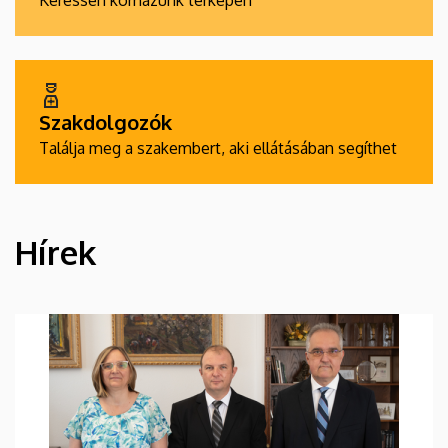
Keressen kórházunk térképén
Szakdolgozók
Találja meg a szakembert, aki ellátásában segíthet
Hírek
HÍREK