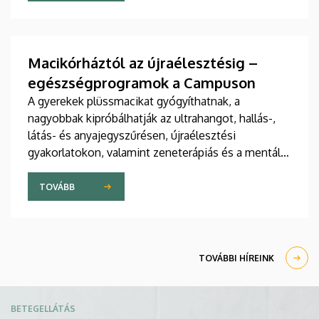
jelent meg tanulmány a világ egyik legrangosabb
tudományos folyóiratában. A nemzetközi
együttműködésben készült publikáció egyik
szerzője a Debreceni Egyetem egyetemi tanára.
Macikórháztól az újraélesztésig –
egészségprogramok a Campuson
A gyerekek plüssmacikat gyógyíthatnak, a
nagyobbak kipróbálhatják az ultrahangot, hallás-,
látás- és anyajegyszűrésen, újraélesztési
gyakorlatokon, valamint zeneterápiás és a mentális
egészséget támogató prevenciós foglalkozásokon
is részt vehetnek a július 22-én kezdődő Campus
TOVÁBB
Fesztiválon. A Debreceni Egyetem Klinikai
Központja és az Általános Orvostudományi Kar
sokszínű programokat kínál a fesztiválozóknak az
Egyetem téren felállított faházaknál, illetve a
TOVÁBBI HÍREINK
Sportdiagnosztikai, Életmód- és Terápiás
Központban.
Kép
BETEGELLÁTÁS