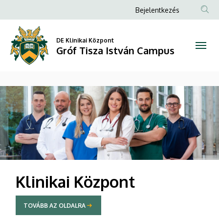
Gróf
Anonim
Bejelentkezés
Felhasználói
Tisza
fiók
DE Klinikai Központ
István
Gróf Tisza István Campus
menüje
Campus
DIAVETÍTÉS
Klinikai Központ
TOVÁBB AZ OLDALRA