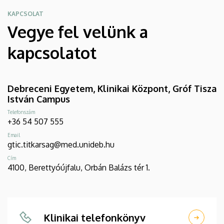
KAPCSOLAT
Vegye fel velünk a
kapcsolatot
Debreceni Egyetem, Klinikai Központ, Gróf Tisza
István Campus
Telefonszám
+36 54 507 555
Email
gtic.titkarsag@med.unideb.hu
Cím
4100, Berettyóújfalu, Orbán Balázs tér 1.
Klinikai telefonkönyv