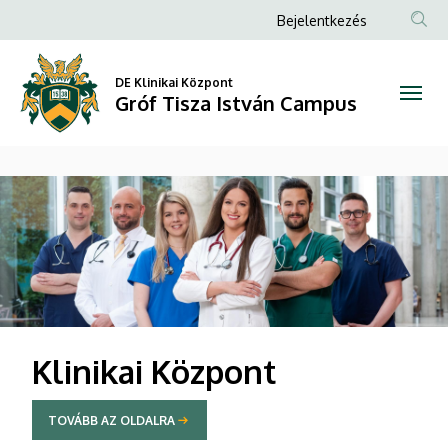
Gróf
Anonim
Bejelentkezés
Felhasználói
Tisza
fiók
DE Klinikai Központ
István
Gróf Tisza István Campus
menüje
Campus
DIAVETÍTÉS
Klinikai Központ
TOVÁBB AZ OLDALRA