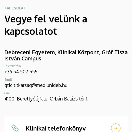
KAPCSOLAT
Vegye fel velünk a
kapcsolatot
Debreceni Egyetem, Klinikai Központ, Gróf Tisza
István Campus
Telefonszám
+36 54 507 555
Email
gtic.titkarsag@med.unideb.hu
Cím
4100, Berettyóújfalu, Orbán Balázs tér 1.
Klinikai telefonkönyv