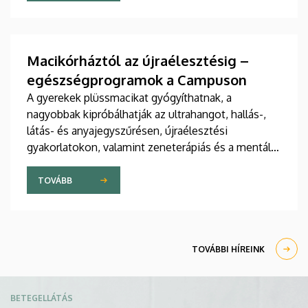
jelent meg tanulmány a világ egyik legrangosabb
tudományos folyóiratában. A nemzetközi
együttműködésben készült publikáció egyik
szerzője a Debreceni Egyetem egyetemi tanára.
Macikórháztól az újraélesztésig –
egészségprogramok a Campuson
A gyerekek plüssmacikat gyógyíthatnak, a
nagyobbak kipróbálhatják az ultrahangot, hallás-,
látás- és anyajegyszűrésen, újraélesztési
gyakorlatokon, valamint zeneterápiás és a mentális
egészséget támogató prevenciós foglalkozásokon
is részt vehetnek a július 22-én kezdődő Campus
TOVÁBB
Fesztiválon. A Debreceni Egyetem Klinikai
Központja és az Általános Orvostudományi Kar
sokszínű programokat kínál a fesztiválozóknak az
Egyetem téren felállított faházaknál, illetve a
TOVÁBBI HÍREINK
Sportdiagnosztikai, Életmód- és Terápiás
Központban.
Kép
BETEGELLÁTÁS