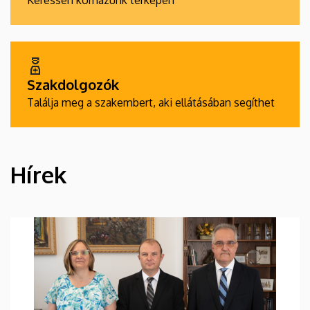
Keressen kórházunk térképén
Szakdolgozók
Találja meg a szakembert, aki ellátásában segíthet
Hírek
HÍREK