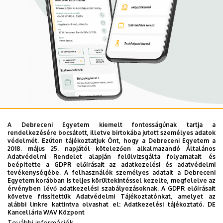
A Debreceni Egyetem kiemelt fontosságúnak tartja a
Mobil App
rendelkezésére bocsátott, illetve birtokába jutott személyes adatok
UD Mediversity app
védelmét. Ezúton tájékoztatjuk Önt, hogy a Debreceni Egyetem a
2018. május 25. napjától kötelezően alkalmazandó Általános
Adatvédelmi Rendelet alapján felülvizsgálta folyamatait és
beépítette a GDPR előírásait az adatkezelési és adatvédelmi
Az UD Mediversity mobilalkalmazás a Debreceni Egyetem
tevékenységébe. A felhasználók személyes adatait a Debreceni
Egyetem korábban is teljes körültekintéssel kezelte, megfelelve az
előremutató fejlesztése, melynek célja, hogy a betegek
érvényben lévő adatkezelési szabályozásoknak. A GDPR előírásait
és a hozzátartozók egyszerűen, gyorsan
követve frissítettük Adatvédelmi Tájékoztatónkat, amelyet az
alábbi linkre kattintva olvashat el:
Adatkezelési tájékoztató.
DE
eligazodhassanak a Klinikai Központ szolgáltatásai
Kancellária WAV Központ
között, mert az Ön egészsége a mi prioritásunk. A
További információk