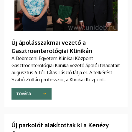
Új ápolásszakmai vezető a
Gasztroenterológiai Klinikán
A Debreceni Egyetem Klinikai Központ
Gasztroenterológiai Klinika vezető ápolói feladatait
augusztus 6-tól Tálas László látja el. A felkérést
Szabó Zoltán professzor, a Klinikai Központ
elnöke, valamint Szőllősi Anna ápolási és
szakdolgozói igazgató adta át pénteken
TOVÁBB
ünnepélyes keretek között az Elnöki Hivatalban.
Új parkolót alakítottak ki a Kenézy