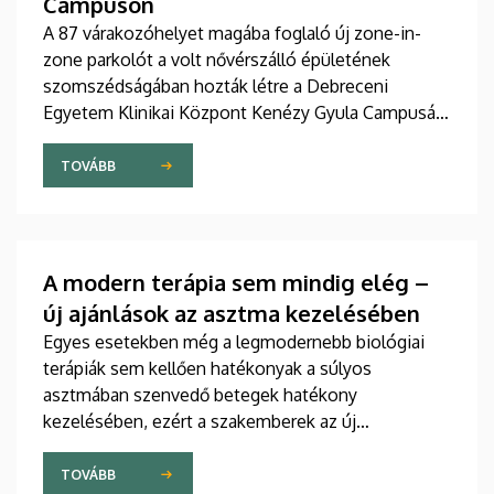
Campuson
A 87 várakozóhelyet magába foglaló új zone-in-
zone parkolót a volt nővérszálló épületének
szomszédságában hozták létre a Debreceni
Egyetem Klinikai Központ Kenézy Gyula Campusán.
Az új területet várhatóan augusztusban nyitják meg
a járművek előtt.
TOVÁBB
A modern terápia sem mindig elég –
új ajánlások az asztma kezelésében
Egyes esetekben még a legmodernebb biológiai
terápiák sem kellően hatékonyak a súlyos
asztmában szenvedő betegek hatékony
kezelésében, ezért a szakemberek az új
gyógyszerek kifejlesztésére irányuló kutatások
felgyorsítását sürgetik. A témában a közelmúltban
TOVÁBB