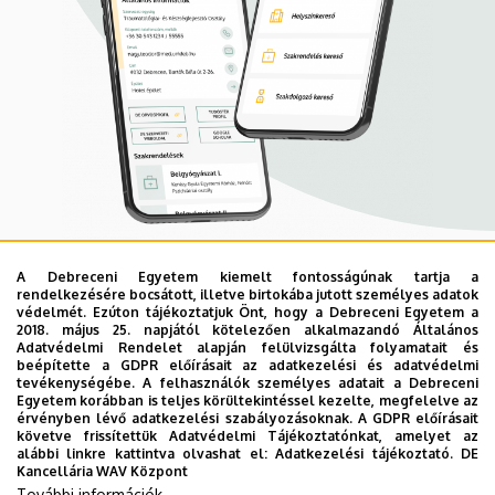
A Debreceni Egyetem kiemelt fontosságúnak tartja a
Mobil App
rendelkezésére bocsátott, illetve birtokába jutott személyes adatok
UD Mediversity app
védelmét. Ezúton tájékoztatjuk Önt, hogy a Debreceni Egyetem a
2018. május 25. napjától kötelezően alkalmazandó Általános
Adatvédelmi Rendelet alapján felülvizsgálta folyamatait és
beépítette a GDPR előírásait az adatkezelési és adatvédelmi
Az UD Mediversity mobilalkalmazás a Debreceni Egyetem
tevékenységébe. A felhasználók személyes adatait a Debreceni
Egyetem korábban is teljes körültekintéssel kezelte, megfelelve az
előremutató fejlesztése, melynek célja, hogy a betegek
érvényben lévő adatkezelési szabályozásoknak. A GDPR előírásait
és a hozzátartozók egyszerűen, gyorsan
követve frissítettük Adatvédelmi Tájékoztatónkat, amelyet az
alábbi linkre kattintva olvashat el:
Adatkezelési tájékoztató.
DE
eligazodhassanak a Klinikai Központ szolgáltatásai
Kancellária WAV Központ
között, mert az Ön egészsége a mi prioritásunk. A
További információk