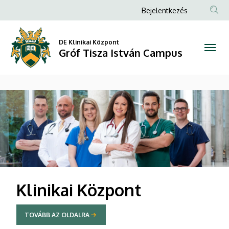
Gróf
Anonim
Bejelentkezés
Felhasználói
Tisza
fiók
DE Klinikai Központ
István
Gróf Tisza István Campus
menüje
Campus
DIAVETÍTÉS
Klinikai Központ
TOVÁBB AZ OLDALRA