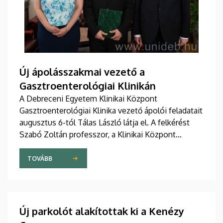
Új ápolásszakmai vezető a
Gasztroenterológiai Klinikán
A Debreceni Egyetem Klinikai Központ
Gasztroenterológiai Klinika vezető ápolói feladatait
augusztus 6-tól Tálas László látja el. A felkérést
Szabó Zoltán professzor, a Klinikai Központ
elnöke, valamint Szőllősi Anna ápolási és
szakdolgozói igazgató adta át pénteken
TOVÁBB
ünnepélyes keretek között az Elnöki Hivatalban.
Új parkolót alakítottak ki a Kenézy