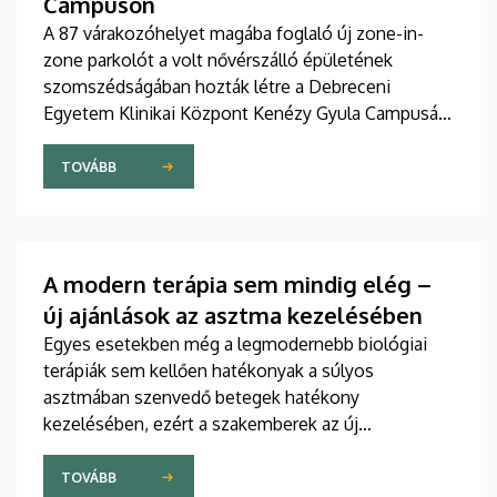
Campuson
A 87 várakozóhelyet magába foglaló új zone-in-
zone parkolót a volt nővérszálló épületének
szomszédságában hozták létre a Debreceni
Egyetem Klinikai Központ Kenézy Gyula Campusán.
Az új területet várhatóan augusztusban nyitják meg
a járművek előtt.
TOVÁBB
A modern terápia sem mindig elég –
új ajánlások az asztma kezelésében
Egyes esetekben még a legmodernebb biológiai
terápiák sem kellően hatékonyak a súlyos
asztmában szenvedő betegek hatékony
kezelésében, ezért a szakemberek az új
gyógyszerek kifejlesztésére irányuló kutatások
felgyorsítását sürgetik. A témában a közelmúltban
TOVÁBB