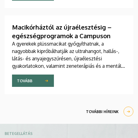
jelent meg tanulmány a világ egyik legrangosabb
tudományos folyóiratában. A nemzetközi
együttműködésben készült publikáció egyik
szerzője a Debreceni Egyetem egyetemi tanára.
Macikórháztól az újraélesztésig –
egészségprogramok a Campuson
A gyerekek plüssmacikat gyógyíthatnak, a
nagyobbak kipróbálhatják az ultrahangot, hallás-,
látás- és anyajegyszűrésen, újraélesztési
gyakorlatokon, valamint zeneterápiás és a mentális
egészséget támogató prevenciós foglalkozásokon
is részt vehetnek a július 22-én kezdődő Campus
TOVÁBB
Fesztiválon. A Debreceni Egyetem Klinikai
Központja és az Általános Orvostudományi Kar
sokszínű programokat kínál a fesztiválozóknak az
Egyetem téren felállított faházaknál, illetve a
TOVÁBBI HÍREINK
Sportdiagnosztikai, Életmód- és Terápiás
Központban.
Kép
BETEGELLÁTÁS