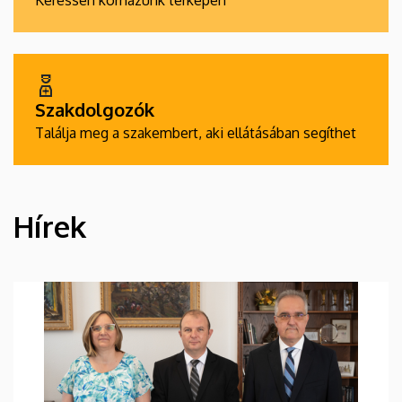
Keressen kórházunk térképén
Szakdolgozók
Találja meg a szakembert, aki ellátásában segíthet
Hírek
HÍREK