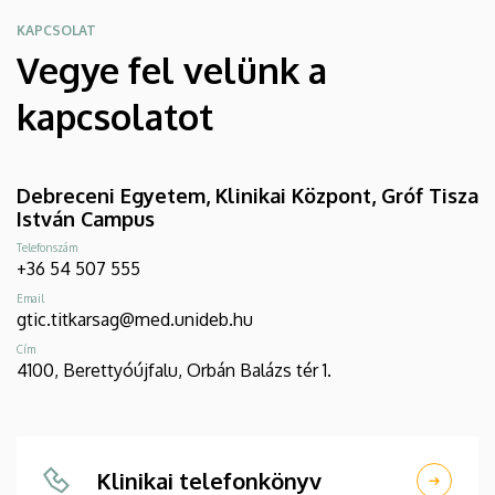
KAPCSOLAT
Vegye fel velünk a
kapcsolatot
Debreceni Egyetem, Klinikai Központ, Gróf Tisza
István Campus
Telefonszám
+36 54 507 555
Email
gtic.titkarsag@med.unideb.hu
Cím
4100, Berettyóújfalu, Orbán Balázs tér 1.
Klinikai telefonkönyv