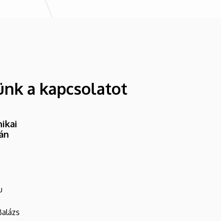
ünk a kapcsolatot
ikai
ván
u
Balázs