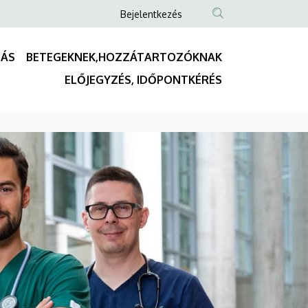
Anonim
Bejelentkezés
Felhasználói
fiók
TÁS
BETEGEKNEK,HOZZÁTARTOZÓKNAK
menüje
Fő
ELŐJEGYZÉS, IDŐPONTKÉRÉS
navigáció