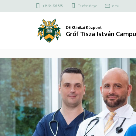
Gróf
Felső
+36 54 507 555
Telefonkönyv
e-mail
kapcsolat
Tisza
menü
István
DE Klinikai Központ
Gróf Tisza István Camp
Campus
DIAVETÍTÉS