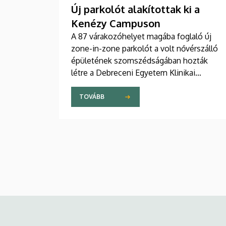
Új parkolót alakítottak ki a
Kenézy Campuson
A 87 várakozóhelyet magába foglaló új
zone-in-zone parkolót a volt nővérszálló
épületének szomszédságában hozták
létre a Debreceni Egyetem Klinikai
Központ Kenézy Gyula Campusán. Az új
területet várhatóan augusztusban nyitják
TOVÁBB
meg a járművek előtt.
Kép