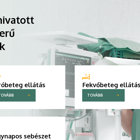
ivatott
erű
ik
róbeteg ellátás
Fekvőbeteg ellátá
TOVÁBB
TOVÁBB
ynapos sebészet