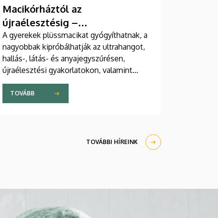
Macikórháztól az
újraélesztésig –
egészségprogramok a
A gyerekek plüssmacikat gyógyíthatnak, a
nagyobbak kipróbálhatják az ultrahangot,
Campuson
hallás-, látás- és anyajegyszűrésen,
újraélesztési gyakorlatokon, valamint
zeneterápiás és a mentális egészséget
támogató prevenciós foglalkozásokon is
TOVÁBB
részt vehetnek a július 22-én kezdődő
Campus Fesztiválon. A Debreceni
Egyetem Klinikai Központja és az
Általános Orvostudományi Kar sokszínű
TOVÁBBI HÍREINK
programokat kínál a fesztiválozóknak az
Egyetem téren felállított faházaknál,
illetve a Sportdiagnosztikai, Életmód- és
Terápiás Központban.