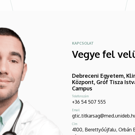
KAPCSOLAT
Vegye fel vel
Debreceni Egyetem, Klin
Központ, Gróf Tisza Ist
Campus
Telefonszám
+36 54 507 555
Email
gtic.titkarsag@med.unideb.h
Cím
4100, Berettyóújfalu, Orbán 