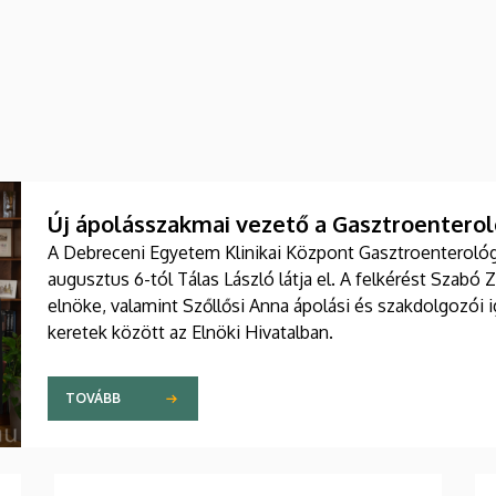
Új ápolásszakmai vezető a Gasztroenteroló
A Debreceni Egyetem Klinikai Központ Gasztroenterológia
augusztus 6-tól Tálas László látja el. A felkérést Szabó 
elnöke, valamint Szőllősi Anna ápolási és szakdolgozói
keretek között az Elnöki Hivatalban.
TOVÁBB