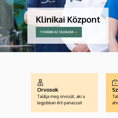
Klinikai Központ
TOVÁBB AZ OLDALRA
ALKALMAZÁSOK
Orvosok
Sz
Találja meg orvosát, aki a
Tal
legjobban érti panaszait
aho