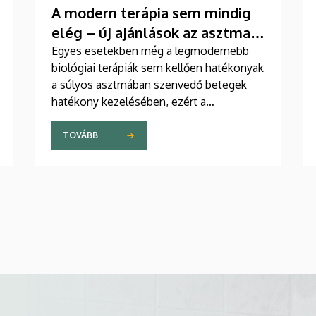
A modern terápia sem mindig
elég – új ajánlások az asztma
kezelésében
Egyes esetekben még a legmodernebb
biológiai terápiák sem kellően hatékonyak
a súlyos asztmában szenvedő betegek
hatékony kezelésében, ezért a
szakemberek az új gyógyszerek
kifejlesztésére irányuló kutatások
TOVÁBB
felgyorsítását sürgetik. A témában a
közelmúltban jelent meg tanulmány a
világ egyik legrangosabb tudományos
folyóiratában. A nemzetközi
együttműködésben készült publikáció
egyik szerzője a Debreceni Egyetem
egyetemi tanára.