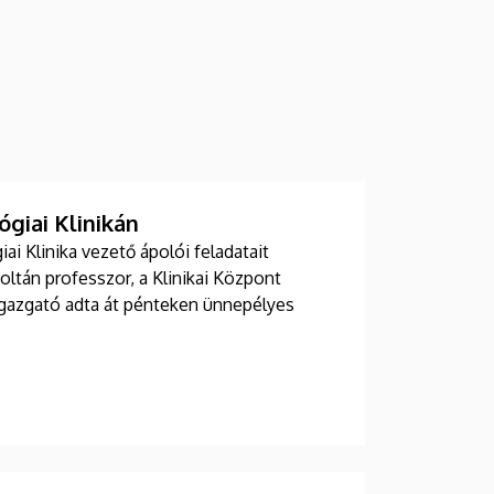
giai Klinikán
i Klinika vezető ápolói feladatait
Zoltán professzor, a Klinikai Központ
 igazgató adta át pénteken ünnepélyes