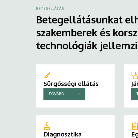
BETEGELLÁTÁS
Betegellátásunkat elh
szakemberek és korsz
technológiák jellemz
Sürgősségi ellátás
Já
TOVÁBB
Diagnosztika
Eg