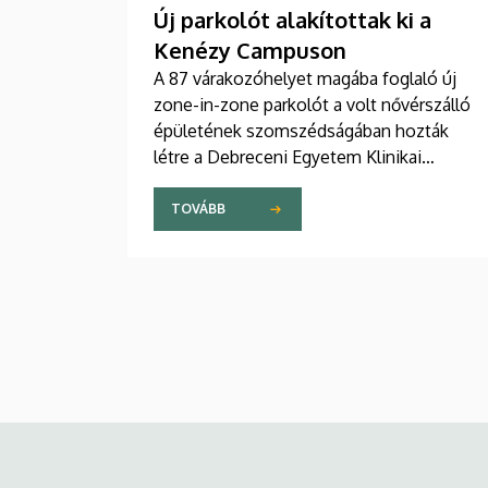
Új parkolót alakítottak ki a
Kenézy Campuson
A 87 várakozóhelyet magába foglaló új
zone-in-zone parkolót a volt nővérszálló
épületének szomszédságában hozták
létre a Debreceni Egyetem Klinikai
Központ Kenézy Gyula Campusán. Az új
területet várhatóan augusztusban nyitják
TOVÁBB
meg a járművek előtt.
Kép