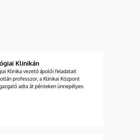
giai Klinikán
i Klinika vezető ápolói feladatait
Zoltán professzor, a Klinikai Központ
 igazgató adta át pénteken ünnepélyes