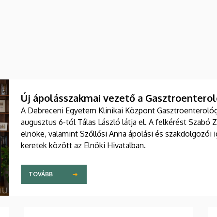
Új ápolásszakmai vezető a Gasztroenteroló
A Debreceni Egyetem Klinikai Központ Gasztroenterológia
augusztus 6-tól Tálas László látja el. A felkérést Szabó 
elnöke, valamint Szőllősi Anna ápolási és szakdolgozói
keretek között az Elnöki Hivatalban.
TOVÁBB