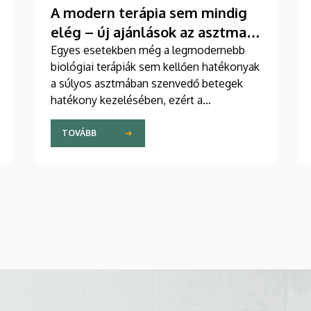
A modern terápia sem mindig
elég – új ajánlások az asztma
kezelésében
Egyes esetekben még a legmodernebb
biológiai terápiák sem kellően hatékonyak
a súlyos asztmában szenvedő betegek
hatékony kezelésében, ezért a
szakemberek az új gyógyszerek
kifejlesztésére irányuló kutatások
TOVÁBB
felgyorsítását sürgetik. A témában a
közelmúltban jelent meg tanulmány a
világ egyik legrangosabb tudományos
folyóiratában. A nemzetközi
együttműködésben készült publikáció
egyik szerzője a Debreceni Egyetem
egyetemi tanára.