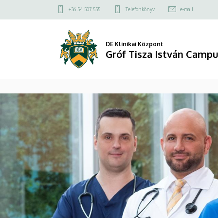
Gróf
Felső
+36 54 507 555
Telefonkönyv
e-mail
kapcsolat
Tisza
menü
István
DE Klinikai Központ
Gróf Tisza István Camp
Campus
DIAVETÍTÉS