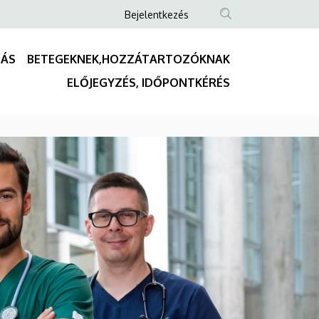
Anonim
Bejelentkezés
Felhasználói
fiók
TÁS
BETEGEKNEK,HOZZÁTARTOZÓKNAK
menüje
Fő
ELŐJEGYZÉS, IDŐPONTKÉRÉS
navigáció