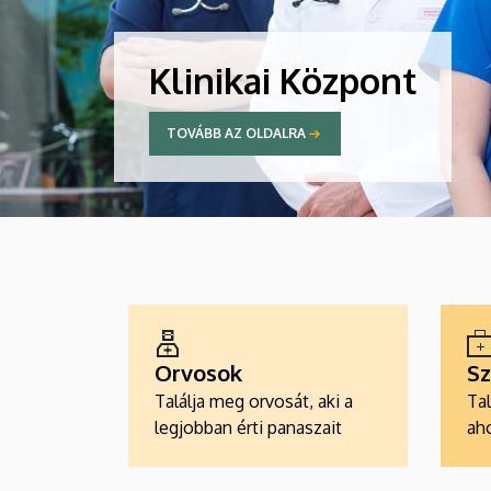
Klinikai Központ
TOVÁBB AZ OLDALRA
ALKALMAZÁSOK
Orvosok
Sz
Találja meg orvosát, aki a
Tal
legjobban érti panaszait
aho