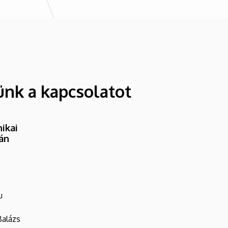
ünk a kapcsolatot
ikai
ván
u
Balázs