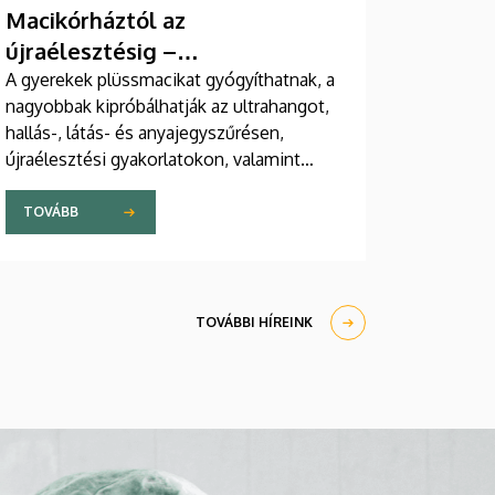
Macikórháztól az
újraélesztésig –
egészségprogramok a
A gyerekek plüssmacikat gyógyíthatnak, a
nagyobbak kipróbálhatják az ultrahangot,
Campuson
hallás-, látás- és anyajegyszűrésen,
újraélesztési gyakorlatokon, valamint
zeneterápiás és a mentális egészséget
támogató prevenciós foglalkozásokon is
TOVÁBB
részt vehetnek a július 22-én kezdődő
Campus Fesztiválon. A Debreceni
Egyetem Klinikai Központja és az
Általános Orvostudományi Kar sokszínű
TOVÁBBI HÍREINK
programokat kínál a fesztiválozóknak az
Egyetem téren felállított faházaknál,
illetve a Sportdiagnosztikai, Életmód- és
Terápiás Központban.