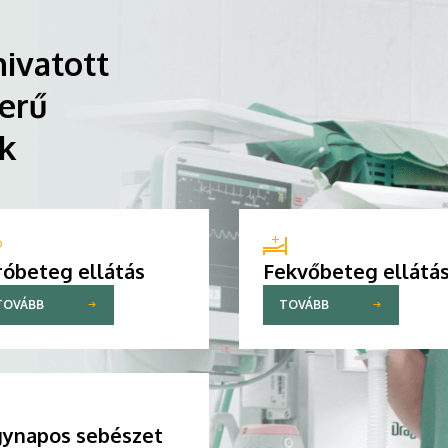
ivatott
erű
ik
róbeteg ellátás
Fekvőbeteg ellátá
TOVÁBB
TOVÁBB
ynapos sebészet