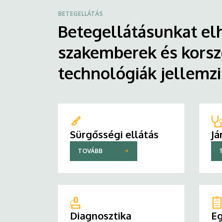
BETEGELLÁTÁS
Betegellátásunkat elh
szakemberek és korsz
technológiák jellemz
Sürgősségi ellátás
Já
TOVÁBB
Diagnosztika
Eg