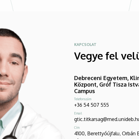
KAPCSOLAT
Vegye fel vel
Debreceni Egyetem, Klin
Központ, Gróf Tisza Ist
Campus
Telefonszám
+36 54 507 555
Email
gtic.titkarsag@med.unideb.h
Cím
4100, Berettyóújfalu, Orbán 