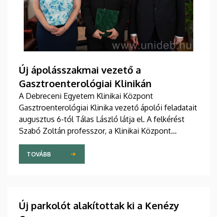
Új ápolásszakmai vezető a
Gasztroenterológiai Klinikán
A Debreceni Egyetem Klinikai Központ
Gasztroenterológiai Klinika vezető ápolói feladatait
augusztus 6-tól Tálas László látja el. A felkérést
Szabó Zoltán professzor, a Klinikai Központ
elnöke, valamint Szőllősi Anna ápolási és
szakdolgozói igazgató adta át pénteken
TOVÁBB
ünnepélyes keretek között az Elnöki Hivatalban.
Új parkolót alakítottak ki a Kenézy