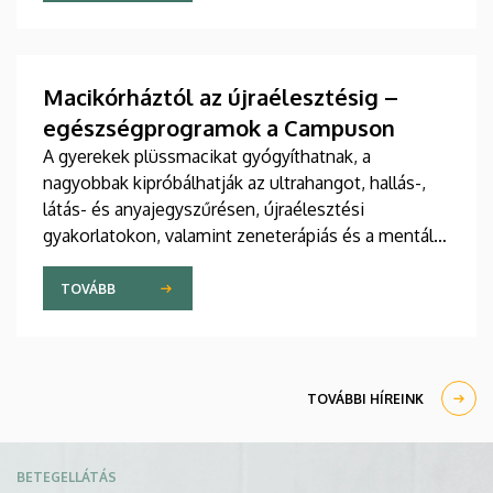
jelent meg tanulmány a világ egyik legrangosabb
tudományos folyóiratában. A nemzetközi
együttműködésben készült publikáció egyik
szerzője a Debreceni Egyetem egyetemi tanára.
Macikórháztól az újraélesztésig –
egészségprogramok a Campuson
A gyerekek plüssmacikat gyógyíthatnak, a
nagyobbak kipróbálhatják az ultrahangot, hallás-,
látás- és anyajegyszűrésen, újraélesztési
gyakorlatokon, valamint zeneterápiás és a mentális
egészséget támogató prevenciós foglalkozásokon
is részt vehetnek a július 22-én kezdődő Campus
TOVÁBB
Fesztiválon. A Debreceni Egyetem Klinikai
Központja és az Általános Orvostudományi Kar
sokszínű programokat kínál a fesztiválozóknak az
Egyetem téren felállított faházaknál, illetve a
TOVÁBBI HÍREINK
Sportdiagnosztikai, Életmód- és Terápiás
Központban.
Kép
BETEGELLÁTÁS