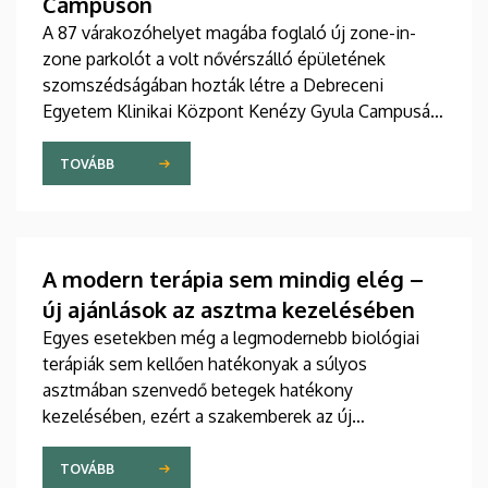
Campuson
A 87 várakozóhelyet magába foglaló új zone-in-
zone parkolót a volt nővérszálló épületének
szomszédságában hozták létre a Debreceni
Egyetem Klinikai Központ Kenézy Gyula Campusán.
Az új területet várhatóan augusztusban nyitják meg
a járművek előtt.
TOVÁBB
A modern terápia sem mindig elég –
új ajánlások az asztma kezelésében
Egyes esetekben még a legmodernebb biológiai
terápiák sem kellően hatékonyak a súlyos
asztmában szenvedő betegek hatékony
kezelésében, ezért a szakemberek az új
gyógyszerek kifejlesztésére irányuló kutatások
felgyorsítását sürgetik. A témában a közelmúltban
TOVÁBB