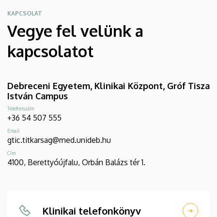
KAPCSOLAT
Vegye fel velünk a
kapcsolatot
Debreceni Egyetem, Klinikai Központ, Gróf Tisza
István Campus
Telefonszám
+36 54 507 555
Email
gtic.titkarsag@med.unideb.hu
Cím
4100, Berettyóújfalu, Orbán Balázs tér 1.
Klinikai telefonkönyv