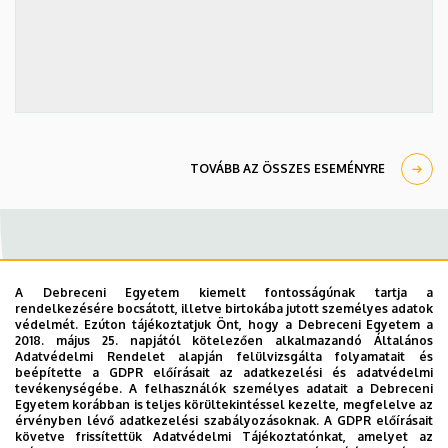
TOVÁBB AZ ÖSSZES ESEMÉNYRE
A Debreceni Egyetem kiemelt fontosságúnak tartja a
rendelkezésére bocsátott, illetve birtokába jutott személyes adatok
védelmét. Ezúton tájékoztatjuk Önt, hogy a Debreceni Egyetem a
2018. május 25. napjától kötelezően alkalmazandó Általános
Adatvédelmi Rendelet alapján felülvizsgálta folyamatait és
beépítette a GDPR előírásait az adatkezelési és adatvédelmi
tevékenységébe. A felhasználók személyes adatait a Debreceni
Egyetem korábban is teljes körültekintéssel kezelte, megfelelve az
érvényben lévő adatkezelési szabályozásoknak. A GDPR előírásait
követve frissítettük Adatvédelmi Tájékoztatónkat, amelyet az