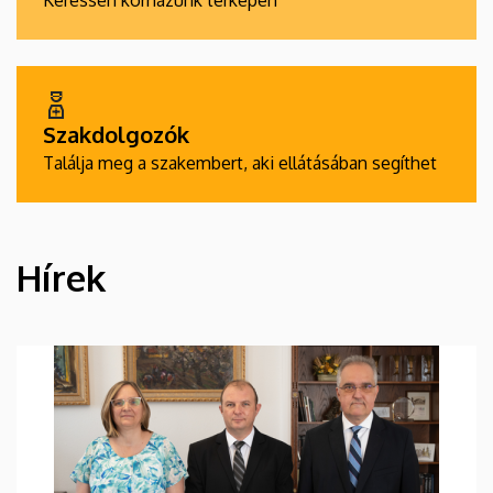
Keressen kórházunk térképén
Szakdolgozók
Találja meg a szakembert, aki ellátásában segíthet
Hírek
HÍREK