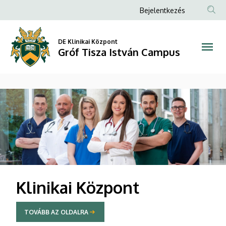
Gróf
Anonim
Bejelentkezés
Felhasználói
Tisza
fiók
DE Klinikai Központ
István
Gróf Tisza István Campus
menüje
Campus
DIAVETÍTÉS
Klinikai Központ
TOVÁBB AZ OLDALRA