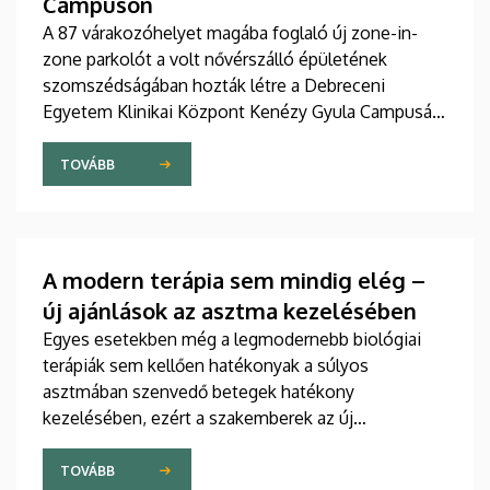
Campuson
A 87 várakozóhelyet magába foglaló új zone-in-
zone parkolót a volt nővérszálló épületének
szomszédságában hozták létre a Debreceni
Egyetem Klinikai Központ Kenézy Gyula Campusán.
Az új területet várhatóan augusztusban nyitják meg
a járművek előtt.
TOVÁBB
A modern terápia sem mindig elég –
új ajánlások az asztma kezelésében
Egyes esetekben még a legmodernebb biológiai
terápiák sem kellően hatékonyak a súlyos
asztmában szenvedő betegek hatékony
kezelésében, ezért a szakemberek az új
gyógyszerek kifejlesztésére irányuló kutatások
felgyorsítását sürgetik. A témában a közelmúltban
TOVÁBB