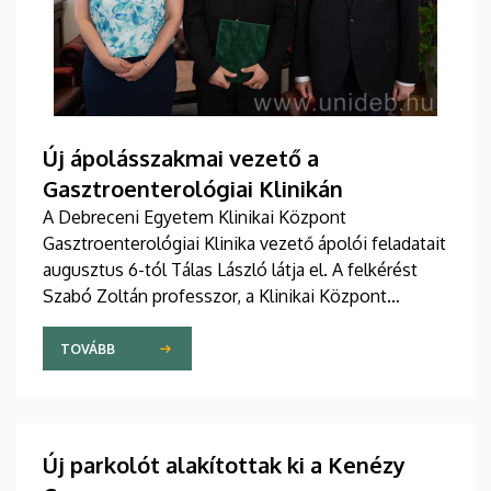
Új ápolásszakmai vezető a
Gasztroenterológiai Klinikán
A Debreceni Egyetem Klinikai Központ
Gasztroenterológiai Klinika vezető ápolói feladatait
augusztus 6-tól Tálas László látja el. A felkérést
Szabó Zoltán professzor, a Klinikai Központ
elnöke, valamint Szőllősi Anna ápolási és
szakdolgozói igazgató adta át pénteken
TOVÁBB
ünnepélyes keretek között az Elnöki Hivatalban.
Új parkolót alakítottak ki a Kenézy