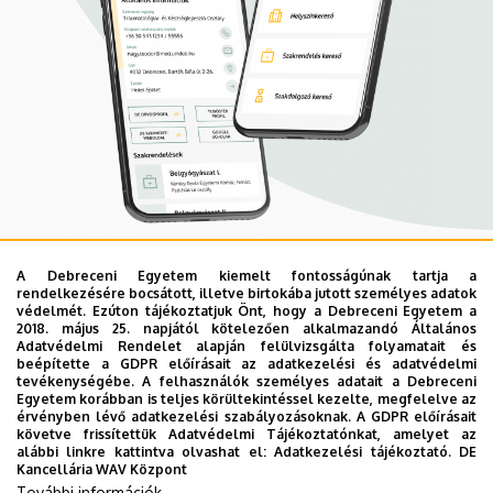
A Debreceni Egyetem kiemelt fontosságúnak tartja a
Mobil App
rendelkezésére bocsátott, illetve birtokába jutott személyes adatok
UD Mediversity app
védelmét. Ezúton tájékoztatjuk Önt, hogy a Debreceni Egyetem a
2018. május 25. napjától kötelezően alkalmazandó Általános
Adatvédelmi Rendelet alapján felülvizsgálta folyamatait és
beépítette a GDPR előírásait az adatkezelési és adatvédelmi
Az UD Mediversity mobilalkalmazás a Debreceni Egyetem
tevékenységébe. A felhasználók személyes adatait a Debreceni
Egyetem korábban is teljes körültekintéssel kezelte, megfelelve az
előremutató fejlesztése, melynek célja, hogy a betegek
érvényben lévő adatkezelési szabályozásoknak. A GDPR előírásait
és a hozzátartozók egyszerűen, gyorsan
követve frissítettük Adatvédelmi Tájékoztatónkat, amelyet az
alábbi linkre kattintva olvashat el:
Adatkezelési tájékoztató.
DE
eligazodhassanak a Klinikai Központ szolgáltatásai
Kancellária WAV Központ
között, mert az Ön egészsége a mi prioritásunk. A
További információk