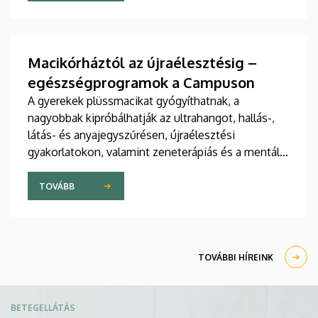
jelent meg tanulmány a világ egyik legrangosabb
tudományos folyóiratában. A nemzetközi
együttműködésben készült publikáció egyik
szerzője a Debreceni Egyetem egyetemi tanára.
Macikórháztól az újraélesztésig –
egészségprogramok a Campuson
A gyerekek plüssmacikat gyógyíthatnak, a
nagyobbak kipróbálhatják az ultrahangot, hallás-,
látás- és anyajegyszűrésen, újraélesztési
gyakorlatokon, valamint zeneterápiás és a mentális
egészséget támogató prevenciós foglalkozásokon
is részt vehetnek a július 22-én kezdődő Campus
TOVÁBB
Fesztiválon. A Debreceni Egyetem Klinikai
Központja és az Általános Orvostudományi Kar
sokszínű programokat kínál a fesztiválozóknak az
Egyetem téren felállított faházaknál, illetve a
TOVÁBBI HÍREINK
Sportdiagnosztikai, Életmód- és Terápiás
Központban.
Kép
BETEGELLÁTÁS