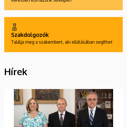
Keressen kórházunk térképén
Szakdolgozók
Találja meg a szakembert, aki ellátásában segíthet
Hírek
HÍREK