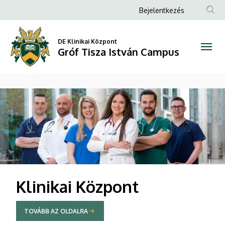
Gróf
Anonim
Bejelentkezés
Felhasználói
Tisza
fiók
DE Klinikai Központ
István
Gróf Tisza István Campus
menüje
Campus
DIAVETÍTÉS
Klinikai Központ
TOVÁBB AZ OLDALRA