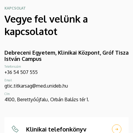
KAPCSOLAT
Vegye fel velünk a
kapcsolatot
Debreceni Egyetem, Klinikai Központ, Gróf Tisza
István Campus
Telefonszám
+36 54 507 555
Email
gtic.titkarsag@med.unideb.hu
Cím
4100, Berettyóújfalu, Orbán Balázs tér 1.
Klinikai telefonkönyv