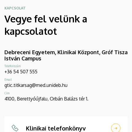
KAPCSOLAT
Vegye fel velünk a
kapcsolatot
Debreceni Egyetem, Klinikai Központ, Gróf Tisza
István Campus
Telefonszám
+36 54 507 555
Email
gtic.titkarsag@med.unideb.hu
Cím
4100, Berettyóújfalu, Orbán Balázs tér 1.
Klinikai telefonkönyv