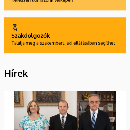
Keressen kórházunk térképén
Szakdolgozók
Találja meg a szakembert, aki ellátásában segíthet
Hírek
HÍREK