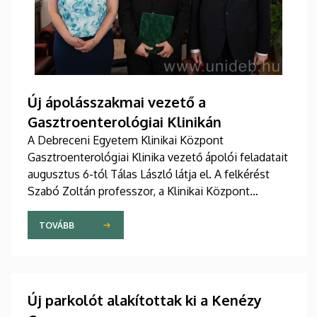
Új ápolásszakmai vezető a
Gasztroenterológiai Klinikán
A Debreceni Egyetem Klinikai Központ
Gasztroenterológiai Klinika vezető ápolói feladatait
augusztus 6-tól Tálas László látja el. A felkérést
Szabó Zoltán professzor, a Klinikai Központ
elnöke, valamint Szőllősi Anna ápolási és
szakdolgozói igazgató adta át pénteken
TOVÁBB
ünnepélyes keretek között az Elnöki Hivatalban.
Új parkolót alakítottak ki a Kenézy