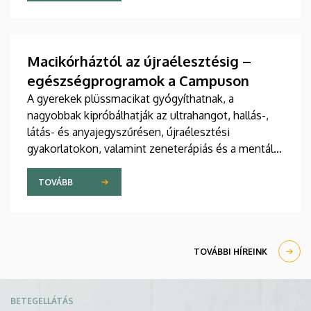
jelent meg tanulmány a világ egyik legrangosabb
tudományos folyóiratában. A nemzetközi
együttműködésben készült publikáció egyik
szerzője a Debreceni Egyetem egyetemi tanára.
Macikórháztól az újraélesztésig –
egészségprogramok a Campuson
A gyerekek plüssmacikat gyógyíthatnak, a
nagyobbak kipróbálhatják az ultrahangot, hallás-,
látás- és anyajegyszűrésen, újraélesztési
gyakorlatokon, valamint zeneterápiás és a mentális
egészséget támogató prevenciós foglalkozásokon
is részt vehetnek a július 22-én kezdődő Campus
TOVÁBB
Fesztiválon. A Debreceni Egyetem Klinikai
Központja és az Általános Orvostudományi Kar
sokszínű programokat kínál a fesztiválozóknak az
Egyetem téren felállított faházaknál, illetve a
TOVÁBBI HÍREINK
Sportdiagnosztikai, Életmód- és Terápiás
Központban.
Kép
BETEGELLÁTÁS