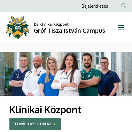
Gróf
Anonim
Bejelentkezés
Felhasználói
Tisza
fiók
DE Klinikai Központ
István
Gróf Tisza István Campus
menüje
Campus
DIAVETÍTÉS
Klinikai Központ
TOVÁBB AZ OLDALRA