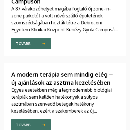
Campuson
A 87 várakozóhelyet magába foglaló új zone-in-
zone parkolót a volt nővérszálló épületének
szomszédságában hozták létre a Debreceni
Egyetem Klinikai Központ Kenézy Gyula Campusán.
Az új területet várhatóan augusztusban nyitják meg
a járművek előtt.
TOVÁBB
A modern terápia sem mindig elég –
új ajánlások az asztma kezelésében
Egyes esetekben még a legmodernebb biológiai
terápiák sem kellően hatékonyak a súlyos
asztmában szenvedő betegek hatékony
kezelésében, ezért a szakemberek az új
gyógyszerek kifejlesztésére irányuló kutatások
felgyorsítását sürgetik. A témában a közelmúltban
TOVÁBB