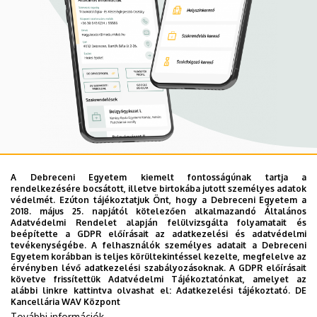
A Debreceni Egyetem kiemelt fontosságúnak tartja a
Mobil App
rendelkezésére bocsátott, illetve birtokába jutott személyes adatok
UD Mediversity app
védelmét. Ezúton tájékoztatjuk Önt, hogy a Debreceni Egyetem a
2018. május 25. napjától kötelezően alkalmazandó Általános
Adatvédelmi Rendelet alapján felülvizsgálta folyamatait és
beépítette a GDPR előírásait az adatkezelési és adatvédelmi
Az UD Mediversity mobilalkalmazás a Debreceni Egyetem
tevékenységébe. A felhasználók személyes adatait a Debreceni
Egyetem korábban is teljes körültekintéssel kezelte, megfelelve az
előremutató fejlesztése, melynek célja, hogy a betegek
érvényben lévő adatkezelési szabályozásoknak. A GDPR előírásait
és a hozzátartozók egyszerűen, gyorsan
követve frissítettük Adatvédelmi Tájékoztatónkat, amelyet az
alábbi linkre kattintva olvashat el:
Adatkezelési tájékoztató.
DE
eligazodhassanak a Klinikai Központ szolgáltatásai
Kancellária WAV Központ
között, mert az Ön egészsége a mi prioritásunk. A
További információk