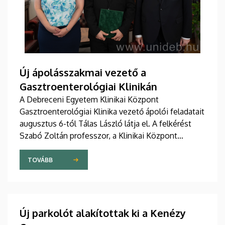
Új ápolásszakmai vezető a
Gasztroenterológiai Klinikán
A Debreceni Egyetem Klinikai Központ
Gasztroenterológiai Klinika vezető ápolói feladatait
augusztus 6-tól Tálas László látja el. A felkérést
Szabó Zoltán professzor, a Klinikai Központ
elnöke, valamint Szőllősi Anna ápolási és
szakdolgozói igazgató adta át pénteken
TOVÁBB
ünnepélyes keretek között az Elnöki Hivatalban.
Új parkolót alakítottak ki a Kenézy