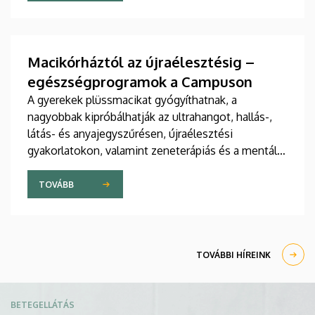
jelent meg tanulmány a világ egyik legrangosabb
tudományos folyóiratában. A nemzetközi
együttműködésben készült publikáció egyik
szerzője a Debreceni Egyetem egyetemi tanára.
Macikórháztól az újraélesztésig –
egészségprogramok a Campuson
A gyerekek plüssmacikat gyógyíthatnak, a
nagyobbak kipróbálhatják az ultrahangot, hallás-,
látás- és anyajegyszűrésen, újraélesztési
gyakorlatokon, valamint zeneterápiás és a mentális
egészséget támogató prevenciós foglalkozásokon
is részt vehetnek a július 22-én kezdődő Campus
TOVÁBB
Fesztiválon. A Debreceni Egyetem Klinikai
Központja és az Általános Orvostudományi Kar
sokszínű programokat kínál a fesztiválozóknak az
Egyetem téren felállított faházaknál, illetve a
TOVÁBBI HÍREINK
Sportdiagnosztikai, Életmód- és Terápiás
Központban.
Kép
BETEGELLÁTÁS