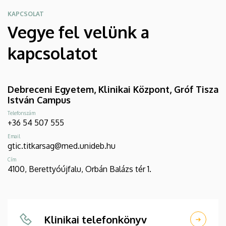
KAPCSOLAT
Vegye fel velünk a
kapcsolatot
Debreceni Egyetem, Klinikai Központ, Gróf Tisza
István Campus
Telefonszám
+36 54 507 555
Email
gtic.titkarsag@med.unideb.hu
Cím
4100, Berettyóújfalu, Orbán Balázs tér 1.
Klinikai telefonkönyv