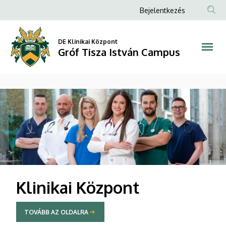
Gróf
Anonim
Bejelentkezés
Felhasználói
Tisza
fiók
DE Klinikai Központ
István
Gróf Tisza István Campus
menüje
Campus
DIAVETÍTÉS
Klinikai Központ
TOVÁBB AZ OLDALRA