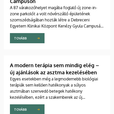
Campuson
A 87 várakozóhelyet magába foglaló új zone-in-
zone parkolót a volt nővérszálló épületének
szomszédságában hozták létre a Debreceni
Egyetem Klinikai Központ Kenézy Gyula Campusán.
Az új területet várhatóan augusztusban nyitják meg
a járművek előtt.
TOVÁBB
A modern terápia sem mindig elég –
új ajánlások az asztma kezelésében
Egyes esetekben még a legmodernebb biológiai
terápiák sem kellően hatékonyak a súlyos
asztmában szenvedő betegek hatékony
kezelésében, ezért a szakemberek az új
gyógyszerek kifejlesztésére irányuló kutatások
felgyorsítását sürgetik. A témában a közelmúltban
TOVÁBB