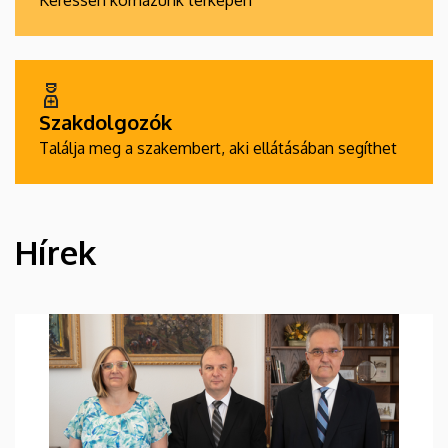
Keressen kórházunk térképén
Szakdolgozók
Találja meg a szakembert, aki ellátásában segíthet
Hírek
HÍREK