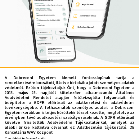
A Debreceni Egyetem kiemelt fontosságúnak tartja a
Mobil App
rendelkezésére bocsátott, illetve birtokába jutott személyes adatok
UD Mediversity app
védelmét. Ezúton tájékoztatjuk Önt, hogy a Debreceni Egyetem a
2018. május 25. napjától kötelezően alkalmazandó Általános
Adatvédelmi Rendelet alapján felülvizsgálta folyamatait és
beépítette a GDPR előírásait az adatkezelési és adatvédelmi
Az UD Mediversity mobilalkalmazás a Debreceni Egyetem
tevékenységébe. A felhasználók személyes adatait a Debreceni
Egyetem korábban is teljes körültekintéssel kezelte, megfelelve az
előremutató fejlesztése, melynek célja, hogy a betegek
érvényben lévő adatkezelési szabályozásoknak. A GDPR előírásait
és a hozzátartozók egyszerűen, gyorsan
követve frissítettük Adatvédelmi Tájékoztatónkat, amelyet az
alábbi linkre kattintva olvashat el:
Adatkezelési tájékoztató.
DE
eligazodhassanak a Klinikai Központ szolgáltatásai
Kancellária WAV Központ
között, mert az Ön egészsége a mi prioritásunk. A
További információk