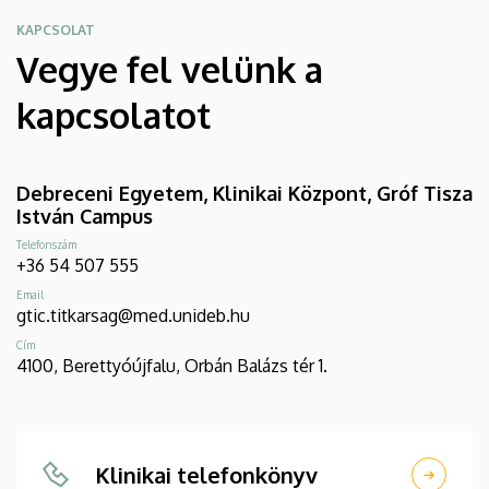
KAPCSOLAT
Vegye fel velünk a
kapcsolatot
Debreceni Egyetem, Klinikai Központ, Gróf Tisza
István Campus
Telefonszám
+36 54 507 555
Email
gtic.titkarsag@med.unideb.hu
Cím
4100, Berettyóújfalu, Orbán Balázs tér 1.
Klinikai telefonkönyv