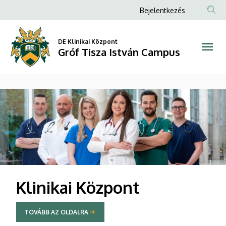
Gróf
Anonim
Bejelentkezés
Felhasználói
Tisza
fiók
DE Klinikai Központ
István
Gróf Tisza István Campus
menüje
Campus
DIAVETÍTÉS
Klinikai Központ
TOVÁBB AZ OLDALRA