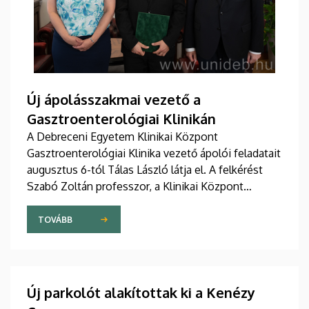
Új ápolásszakmai vezető a
Gasztroenterológiai Klinikán
A Debreceni Egyetem Klinikai Központ
Gasztroenterológiai Klinika vezető ápolói feladatait
augusztus 6-tól Tálas László látja el. A felkérést
Szabó Zoltán professzor, a Klinikai Központ
elnöke, valamint Szőllősi Anna ápolási és
szakdolgozói igazgató adta át pénteken
TOVÁBB
ünnepélyes keretek között az Elnöki Hivatalban.
Új parkolót alakítottak ki a Kenézy