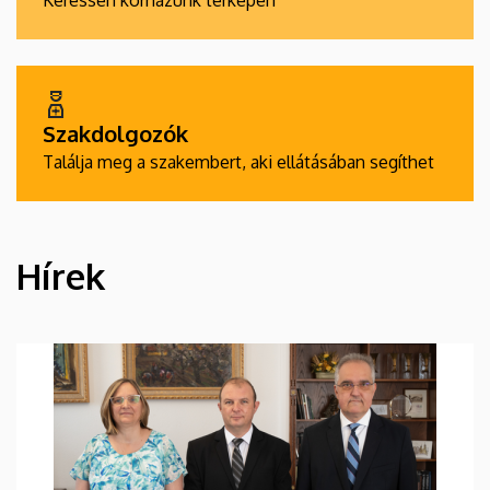
Keressen kórházunk térképén
Szakdolgozók
Találja meg a szakembert, aki ellátásában segíthet
Hírek
HÍREK