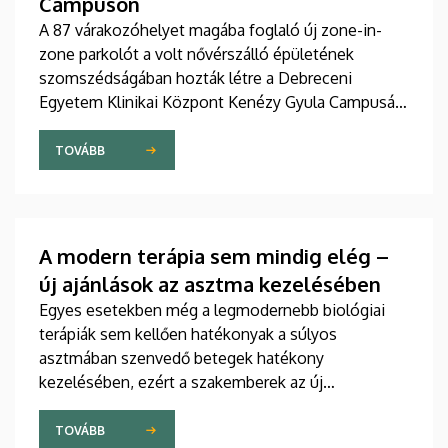
Campuson
A 87 várakozóhelyet magába foglaló új zone-in-
zone parkolót a volt nővérszálló épületének
szomszédságában hozták létre a Debreceni
Egyetem Klinikai Központ Kenézy Gyula Campusán.
Az új területet várhatóan augusztusban nyitják meg
a járművek előtt.
TOVÁBB
A modern terápia sem mindig elég –
új ajánlások az asztma kezelésében
Egyes esetekben még a legmodernebb biológiai
terápiák sem kellően hatékonyak a súlyos
asztmában szenvedő betegek hatékony
kezelésében, ezért a szakemberek az új
gyógyszerek kifejlesztésére irányuló kutatások
felgyorsítását sürgetik. A témában a közelmúltban
TOVÁBB