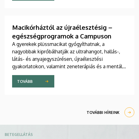
jelent meg tanulmány a világ egyik legrangosabb
tudományos folyóiratában. A nemzetközi
együttműködésben készült publikáció egyik
szerzője a Debreceni Egyetem egyetemi tanára.
Macikórháztól az újraélesztésig –
egészségprogramok a Campuson
A gyerekek plüssmacikat gyógyíthatnak, a
nagyobbak kipróbálhatják az ultrahangot, hallás-,
látás- és anyajegyszűrésen, újraélesztési
gyakorlatokon, valamint zeneterápiás és a mentális
egészséget támogató prevenciós foglalkozásokon
is részt vehetnek a július 22-én kezdődő Campus
TOVÁBB
Fesztiválon. A Debreceni Egyetem Klinikai
Központja és az Általános Orvostudományi Kar
sokszínű programokat kínál a fesztiválozóknak az
Egyetem téren felállított faházaknál, illetve a
TOVÁBBI HÍREINK
Sportdiagnosztikai, Életmód- és Terápiás
Központban.
Kép
BETEGELLÁTÁS