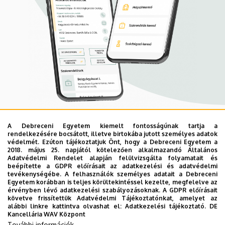
A Debreceni Egyetem kiemelt fontosságúnak tartja a
Mobil App
rendelkezésére bocsátott, illetve birtokába jutott személyes adatok
UD Mediversity app
védelmét. Ezúton tájékoztatjuk Önt, hogy a Debreceni Egyetem a
2018. május 25. napjától kötelezően alkalmazandó Általános
Adatvédelmi Rendelet alapján felülvizsgálta folyamatait és
beépítette a GDPR előírásait az adatkezelési és adatvédelmi
Az UD Mediversity mobilalkalmazás a Debreceni Egyetem
tevékenységébe. A felhasználók személyes adatait a Debreceni
Egyetem korábban is teljes körültekintéssel kezelte, megfelelve az
előremutató fejlesztése, melynek célja, hogy a betegek
érvényben lévő adatkezelési szabályozásoknak. A GDPR előírásait
és a hozzátartozók egyszerűen, gyorsan
követve frissítettük Adatvédelmi Tájékoztatónkat, amelyet az
alábbi linkre kattintva olvashat el:
Adatkezelési tájékoztató.
DE
eligazodhassanak a Klinikai Központ szolgáltatásai
Kancellária WAV Központ
között, mert az Ön egészsége a mi prioritásunk. A
További információk