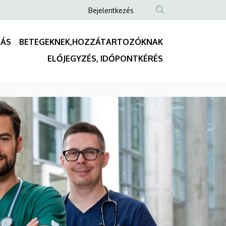
Anonim
Bejelentkezés
Felhasználói
fiók
TÁS
BETEGEKNEK,HOZZÁTARTOZÓKNAK
menüje
Fő
ELŐJEGYZÉS, IDŐPONTKÉRÉS
navigáció