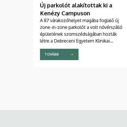
Új parkolót alakítottak ki a
Kenézy Campuson
A 87 várakozóhelyet magába foglaló új
zone-in-zone parkolót a volt nővérszálló
épületének szomszédságában hozták
létre a Debreceni Egyetem Klinikai
Központ Kenézy Gyula Campusán. Az új
területet várhatóan augusztusban nyitják
TOVÁBB
meg a járművek előtt.
Kép