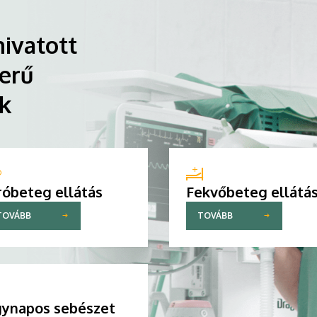
ivatott
erű
ik
róbeteg ellátás
Fekvőbeteg ellátá
TOVÁBB
TOVÁBB
ynapos sebészet