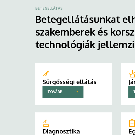
BETEGELLÁTÁS
Betegellátásunkat elh
szakemberek és korsz
technológiák jellemz
Sürgősségi ellátás
Já
TOVÁBB
Diagnosztika
Eg