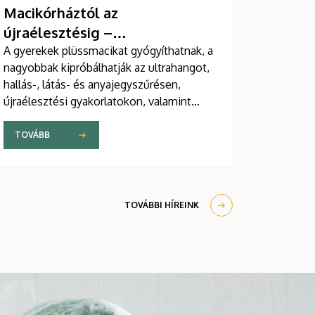
Macikórháztól az
újraélesztésig –
egészségprogramok a
A gyerekek plüssmacikat gyógyíthatnak, a
nagyobbak kipróbálhatják az ultrahangot,
Campuson
hallás-, látás- és anyajegyszűrésen,
újraélesztési gyakorlatokon, valamint
zeneterápiás és a mentális egészséget
támogató prevenciós foglalkozásokon is
TOVÁBB
részt vehetnek a július 22-én kezdődő
Campus Fesztiválon. A Debreceni
Egyetem Klinikai Központja és az
Általános Orvostudományi Kar sokszínű
TOVÁBBI HÍREINK
programokat kínál a fesztiválozóknak az
Egyetem téren felállított faházaknál,
illetve a Sportdiagnosztikai, Életmód- és
Terápiás Központban.