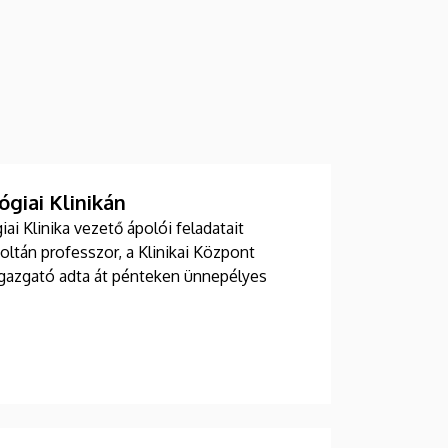
giai Klinikán
i Klinika vezető ápolói feladatait
Zoltán professzor, a Klinikai Központ
 igazgató adta át pénteken ünnepélyes