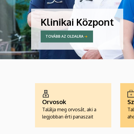
Klinikai Központ
TOVÁBB AZ OLDALRA
ALKALMAZÁSOK
Orvosok
Sz
Találja meg orvosát, aki a
Tal
legjobban érti panaszait
aho