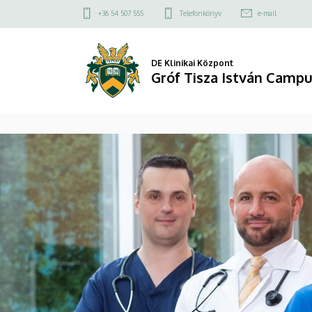
Gróf
Felső
+36 54 507 555
Telefonkönyv
e-mail
kapcsolat
Tisza
menü
István
DE Klinikai Központ
Gróf Tisza István Camp
Campus
DIAVETÍTÉS