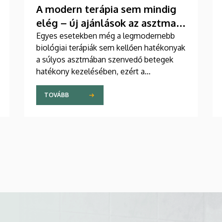
A modern terápia sem mindig
elég – új ajánlások az asztma
kezelésében
Egyes esetekben még a legmodernebb
biológiai terápiák sem kellően hatékonyak
a súlyos asztmában szenvedő betegek
hatékony kezelésében, ezért a
szakemberek az új gyógyszerek
kifejlesztésére irányuló kutatások
TOVÁBB
felgyorsítását sürgetik. A témában a
közelmúltban jelent meg tanulmány a
világ egyik legrangosabb tudományos
folyóiratában. A nemzetközi
együttműködésben készült publikáció
egyik szerzője a Debreceni Egyetem
egyetemi tanára.