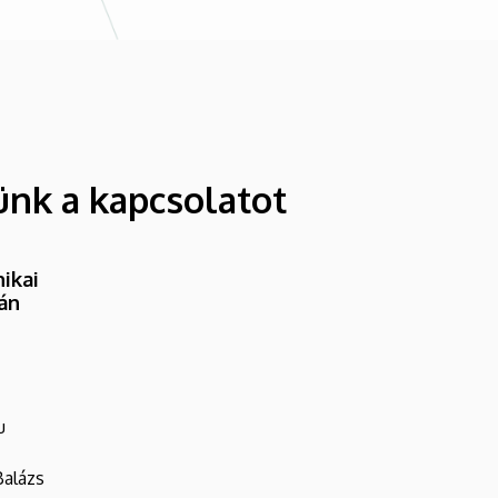
ünk a kapcsolatot
ikai
ván
u
Balázs