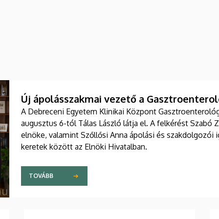
Új ápolásszakmai vezető a Gasztroenteroló
A Debreceni Egyetem Klinikai Központ Gasztroenterológia
augusztus 6-tól Tálas László látja el. A felkérést Szabó 
elnöke, valamint Szőllősi Anna ápolási és szakdolgozói
keretek között az Elnöki Hivatalban.
TOVÁBB