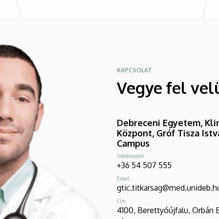
KAPCSOLAT
Vegye fel vel
Debreceni Egyetem, Klin
Központ, Gróf Tisza Ist
Campus
Telefonszám
+36 54 507 555
Email
gtic.titkarsag@med.unideb.h
Cím
4100, Berettyóújfalu, Orbán 