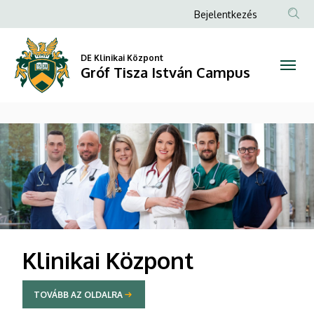
Gróf
Anonim
Bejelentkezés
Felhasználói
Tisza
fiók
DE Klinikai Központ
István
Gróf Tisza István Campus
menüje
Campus
DIAVETÍTÉS
Klinikai Központ
TOVÁBB AZ OLDALRA