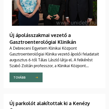
Új ápolásszakmai vezető a
Gasztroenterológiai Klinikán
A Debreceni Egyetem Klinikai Központ
Gasztroenterológiai Klinika vezető ápolói feladatait
augusztus 6-tól Tálas László látja el. A felkérést
Szabó Zoltán professzor, a Klinikai Központ
elnöke, valamint Szőllősi Anna ápolási és
szakdolgozói igazgató adta át pénteken
TOVÁBB
ünnepélyes keretek között az Elnöki Hivatalban.
Új parkolót alakítottak ki a Kenézy