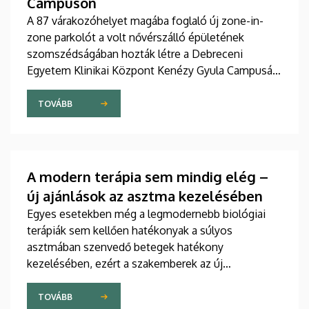
Campuson
A 87 várakozóhelyet magába foglaló új zone-in-
zone parkolót a volt nővérszálló épületének
szomszédságában hozták létre a Debreceni
Egyetem Klinikai Központ Kenézy Gyula Campusán.
Az új területet várhatóan augusztusban nyitják meg
a járművek előtt.
TOVÁBB
A modern terápia sem mindig elég –
új ajánlások az asztma kezelésében
Egyes esetekben még a legmodernebb biológiai
terápiák sem kellően hatékonyak a súlyos
asztmában szenvedő betegek hatékony
kezelésében, ezért a szakemberek az új
gyógyszerek kifejlesztésére irányuló kutatások
felgyorsítását sürgetik. A témában a közelmúltban
TOVÁBB