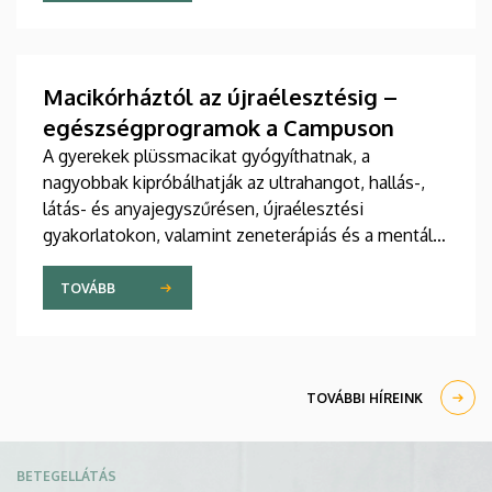
jelent meg tanulmány a világ egyik legrangosabb
tudományos folyóiratában. A nemzetközi
együttműködésben készült publikáció egyik
szerzője a Debreceni Egyetem egyetemi tanára.
Macikórháztól az újraélesztésig –
egészségprogramok a Campuson
A gyerekek plüssmacikat gyógyíthatnak, a
nagyobbak kipróbálhatják az ultrahangot, hallás-,
látás- és anyajegyszűrésen, újraélesztési
gyakorlatokon, valamint zeneterápiás és a mentális
egészséget támogató prevenciós foglalkozásokon
is részt vehetnek a július 22-én kezdődő Campus
TOVÁBB
Fesztiválon. A Debreceni Egyetem Klinikai
Központja és az Általános Orvostudományi Kar
sokszínű programokat kínál a fesztiválozóknak az
Egyetem téren felállított faházaknál, illetve a
TOVÁBBI HÍREINK
Sportdiagnosztikai, Életmód- és Terápiás
Központban.
Kép
BETEGELLÁTÁS