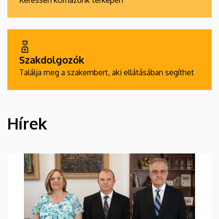
Keressen kórházunk térképén
Szakdolgozók
Találja meg a szakembert, aki ellátásában segíthet
Hírek
HÍREK