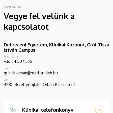
KAPCSOLAT
Vegye fel velünk a
kapcsolatot
Debreceni Egyetem, Klinikai Központ, Gróf Tisza
István Campus
Telefonszám
+36 54 507 555
Email
gtic.titkarsag@med.unideb.hu
Cím
4100, Berettyóújfalu, Orbán Balázs tér 1.
Klinikai telefonkönyv