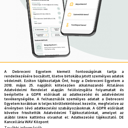
A Debreceni Egyetem kiemelt fontosságúnak tartja a
Mobil App
rendelkezésére bocsátott, illetve birtokába jutott személyes adatok
UD Mediversity app
védelmét. Ezúton tájékoztatjuk Önt, hogy a Debreceni Egyetem a
2018. május 25. napjától kötelezően alkalmazandó Általános
Adatvédelmi Rendelet alapján felülvizsgálta folyamatait és
beépítette a GDPR előírásait az adatkezelési és adatvédelmi
Az UD Mediversity mobilalkalmazás a Debreceni Egyetem
tevékenységébe. A felhasználók személyes adatait a Debreceni
Egyetem korábban is teljes körültekintéssel kezelte, megfelelve az
előremutató fejlesztése, melynek célja, hogy a betegek
érvényben lévő adatkezelési szabályozásoknak. A GDPR előírásait
és a hozzátartozók egyszerűen, gyorsan
követve frissítettük Adatvédelmi Tájékoztatónkat, amelyet az
alábbi linkre kattintva olvashat el:
Adatkezelési tájékoztató.
DE
eligazodhassanak a Klinikai Központ szolgáltatásai
Kancellária WAV Központ
között, mert az Ön egészsége a mi prioritásunk. A
További információk