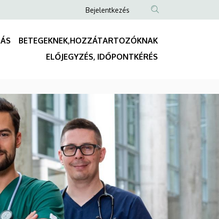
Anonim
Bejelentkezés
Felhasználói
fiók
TÁS
BETEGEKNEK,HOZZÁTARTOZÓKNAK
menüje
Fő
ELŐJEGYZÉS, IDŐPONTKÉRÉS
navigáció