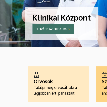
Klinikai Központ
TOVÁBB AZ OLDALRA
ALKALMAZÁSOK
Orvosok
Sz
Találja meg orvosát, aki a
Tal
legjobban érti panaszait
aho