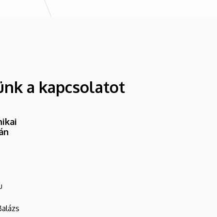
ünk a kapcsolatot
ikai
ván
u
Balázs