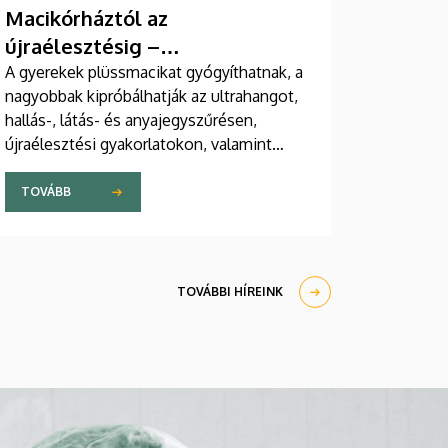
Macikórháztól az
újraélesztésig –
egészségprogramok a
A gyerekek plüssmacikat gyógyíthatnak, a
nagyobbak kipróbálhatják az ultrahangot,
Campuson
hallás-, látás- és anyajegyszűrésen,
újraélesztési gyakorlatokon, valamint
zeneterápiás és a mentális egészséget
támogató prevenciós foglalkozásokon is
TOVÁBB
részt vehetnek a július 22-én kezdődő
Campus Fesztiválon. A Debreceni
Egyetem Klinikai Központja és az
Általános Orvostudományi Kar sokszínű
TOVÁBBI HÍREINK
programokat kínál a fesztiválozóknak az
Egyetem téren felállított faházaknál,
illetve a Sportdiagnosztikai, Életmód- és
Terápiás Központban.