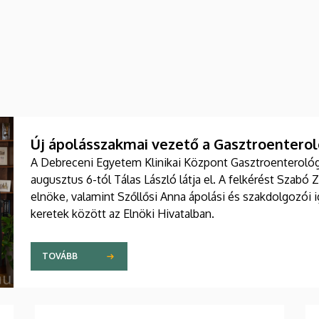
Új ápolásszakmai vezető a Gasztroenteroló
A Debreceni Egyetem Klinikai Központ Gasztroenterológia
augusztus 6-tól Tálas László látja el. A felkérést Szabó 
elnöke, valamint Szőllősi Anna ápolási és szakdolgozói
keretek között az Elnöki Hivatalban.
TOVÁBB