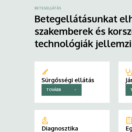
BETEGELLÁTÁS
Betegellátásunkat elh
szakemberek és korsz
technológiák jellemz
Sürgősségi ellátás
Já
TOVÁBB
Diagnosztika
Eg