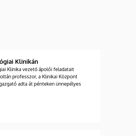
giai Klinikán
i Klinika vezető ápolói feladatait
Zoltán professzor, a Klinikai Központ
 igazgató adta át pénteken ünnepélyes