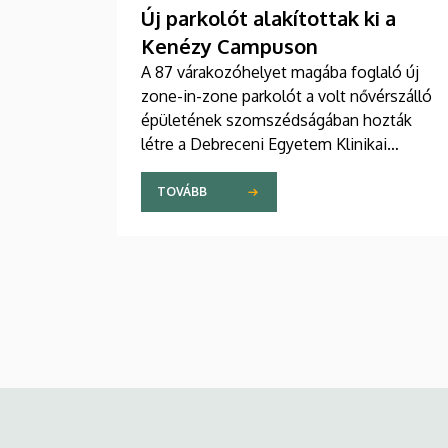
Új parkolót alakítottak ki a
Kenézy Campuson
A 87 várakozóhelyet magába foglaló új
zone-in-zone parkolót a volt nővérszálló
épületének szomszédságában hozták
létre a Debreceni Egyetem Klinikai
Központ Kenézy Gyula Campusán. Az új
területet várhatóan augusztusban nyitják
TOVÁBB
meg a járművek előtt.
Kép