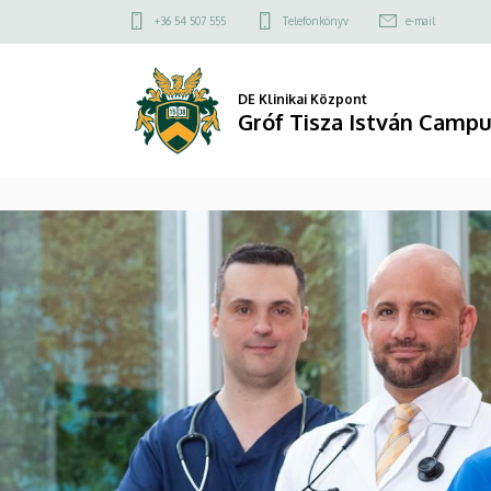
Gróf
Felső
+36 54 507 555
Telefonkönyv
e-mail
kapcsolat
Tisza
menü
István
DE Klinikai Központ
Gróf Tisza István Camp
Campus
DIAVETÍTÉS