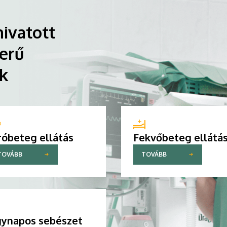
ivatott
erű
ik
róbeteg ellátás
Fekvőbeteg ellátá
TOVÁBB
TOVÁBB
ynapos sebészet