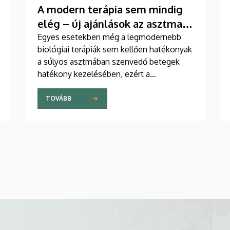
A modern terápia sem mindig
elég – új ajánlások az asztma
kezelésében
Egyes esetekben még a legmodernebb
biológiai terápiák sem kellően hatékonyak
a súlyos asztmában szenvedő betegek
hatékony kezelésében, ezért a
szakemberek az új gyógyszerek
kifejlesztésére irányuló kutatások
TOVÁBB
felgyorsítását sürgetik. A témában a
közelmúltban jelent meg tanulmány a
világ egyik legrangosabb tudományos
folyóiratában. A nemzetközi
együttműködésben készült publikáció
egyik szerzője a Debreceni Egyetem
egyetemi tanára.