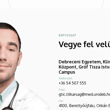
KAPCSOLAT
Vegye fel vel
Debreceni Egyetem, Klin
Központ, Gróf Tisza Ist
Campus
Telefonszám
+36 54 507 555
Email
gtic.titkarsag@med.unideb.h
Cím
4100, Berettyóújfalu, Orbán 