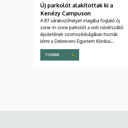
Új parkolót alakítottak ki a
Kenézy Campuson
A 87 várakozóhelyet magába foglaló új
zone-in-zone parkolót a volt nővérszálló
épületének szomszédságában hozták
létre a Debreceni Egyetem Klinikai
Központ Kenézy Gyula Campusán. Az új
területet várhatóan augusztusban nyitják
TOVÁBB
meg a járművek előtt.
Kép