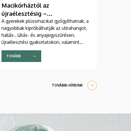
Macikórháztól az
újraélesztésig –
egészségprogramok a
A gyerekek plüssmacikat gyógyíthatnak, a
nagyobbak kipróbálhatják az ultrahangot,
Campuson
hallás-, látás- és anyajegyszűrésen,
újraélesztési gyakorlatokon, valamint
zeneterápiás és a mentális egészséget
támogató prevenciós foglalkozásokon is
TOVÁBB
részt vehetnek a július 22-én kezdődő
Campus Fesztiválon. A Debreceni
Egyetem Klinikai Központja és az
Általános Orvostudományi Kar sokszínű
TOVÁBBI HÍREINK
programokat kínál a fesztiválozóknak az
Egyetem téren felállított faházaknál,
illetve a Sportdiagnosztikai, Életmód- és
Terápiás Központban.