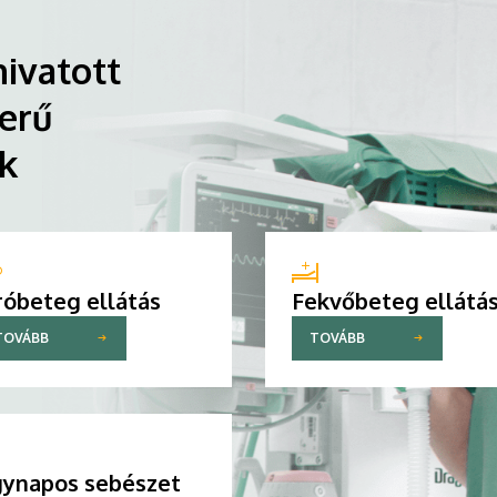
ivatott
erű
ik
róbeteg ellátás
Fekvőbeteg ellátá
TOVÁBB
TOVÁBB
ynapos sebészet