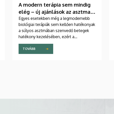
A modern terápia sem mindig
elég – új ajánlások az asztma
kezelésében
Egyes esetekben még a legmodernebb
biológiai terápiák sem kellően hatékonyak
a súlyos asztmában szenvedő betegek
hatékony kezelésében, ezért a
szakemberek az új gyógyszerek
kifejlesztésére irányuló kutatások
TOVÁBB
felgyorsítását sürgetik. A témában a
közelmúltban jelent meg tanulmány a
világ egyik legrangosabb tudományos
folyóiratában. A nemzetközi
együttműködésben készült publikáció
egyik szerzője a Debreceni Egyetem
egyetemi tanára.