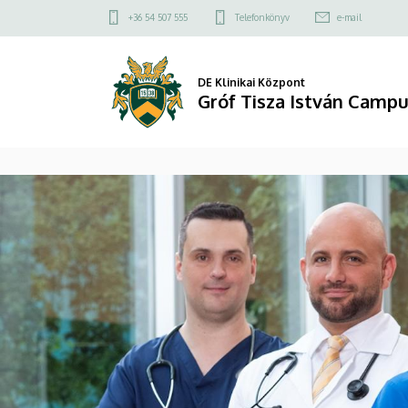
Gróf
Felső
+36 54 507 555
Telefonkönyv
e-mail
kapcsolat
Tisza
menü
István
DE Klinikai Központ
Gróf Tisza István Camp
Campus
DIAVETÍTÉS