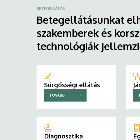
BETEGELLÁTÁS
Betegellátásunkat elh
szakemberek és korsz
technológiák jellemz
Sürgősségi ellátás
Já
TOVÁBB
Diagnosztika
Eg