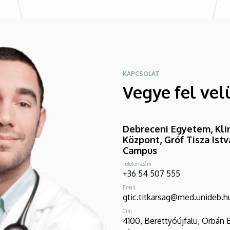
KAPCSOLAT
Vegye fel vel
Debreceni Egyetem, Klin
Központ, Gróf Tisza Ist
Campus
Telefonszám
+36 54 507 555
Email
gtic.titkarsag@med.unideb.h
Cím
4100, Berettyóújfalu, Orbán 