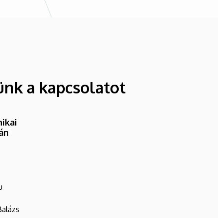
ünk a kapcsolatot
ikai
ván
u
Balázs