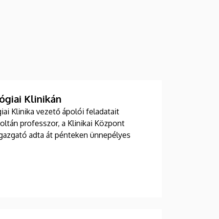
giai Klinikán
i Klinika vezető ápolói feladatait
Zoltán professzor, a Klinikai Központ
 igazgató adta át pénteken ünnepélyes