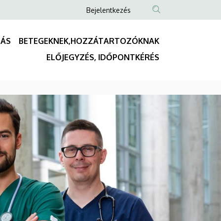
Anonim
Bejelentkezés
Felhasználói
fiók
TÁS
BETEGEKNEK,HOZZÁTARTOZÓKNAK
menüje
Fő
ELŐJEGYZÉS, IDŐPONTKÉRÉS
navigáció