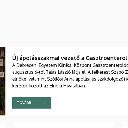
Új ápolásszakmai vezető a Gasztroenteroló
A Debreceni Egyetem Klinikai Központ Gasztroenterológia
augusztus 6-tól Tálas László látja el. A felkérést Szabó 
elnöke, valamint Szőllősi Anna ápolási és szakdolgozói
keretek között az Elnöki Hivatalban.
TOVÁBB