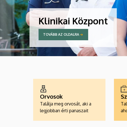
Klinikai Központ
TOVÁBB AZ OLDALRA
ALKALMAZÁSOK
Orvosok
Sz
Találja meg orvosát, aki a
Tal
legjobban érti panaszait
aho