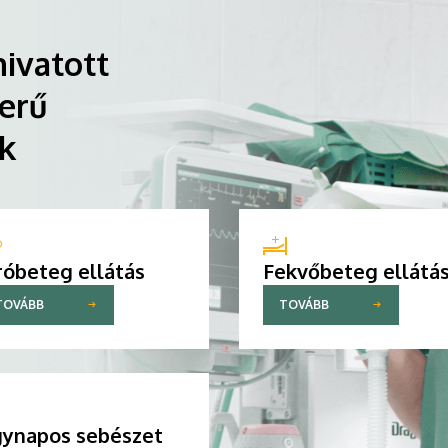
ivatott
erű
ik
róbeteg ellátás
Fekvőbeteg ellátá
TOVÁBB
TOVÁBB
ynapos sebészet