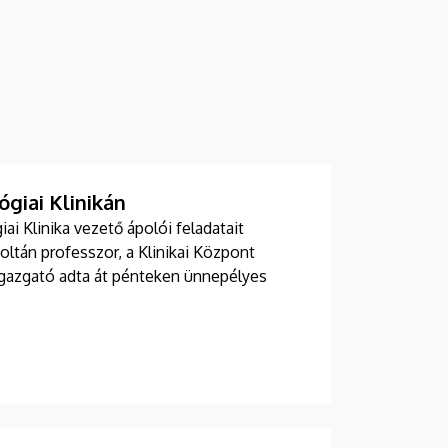
giai Klinikán
i Klinika vezető ápolói feladatait
Zoltán professzor, a Klinikai Központ
 igazgató adta át pénteken ünnepélyes