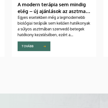
A modern terápia sem mindig
elég – új ajánlások az asztma
kezelésében
Egyes esetekben még a legmodernebb
biológiai terápiák sem kellően hatékonyak
a súlyos asztmában szenvedő betegek
hatékony kezelésében, ezért a
szakemberek az új gyógyszerek
kifejlesztésére irányuló kutatások
TOVÁBB
felgyorsítását sürgetik. A témában a
közelmúltban jelent meg tanulmány a
világ egyik legrangosabb tudományos
folyóiratában. A nemzetközi
együttműködésben készült publikáció
egyik szerzője a Debreceni Egyetem
egyetemi tanára.