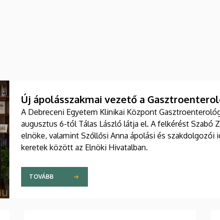
Új ápolásszakmai vezető a Gasztroenteroló
A Debreceni Egyetem Klinikai Központ Gasztroenterológia
augusztus 6-tól Tálas László látja el. A felkérést Szabó 
elnöke, valamint Szőllősi Anna ápolási és szakdolgozói
keretek között az Elnöki Hivatalban.
TOVÁBB