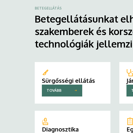
BETEGELLÁTÁS
Betegellátásunkat elh
szakemberek és korsz
technológiák jellemz
Sürgősségi ellátás
Já
TOVÁBB
Diagnosztika
Eg