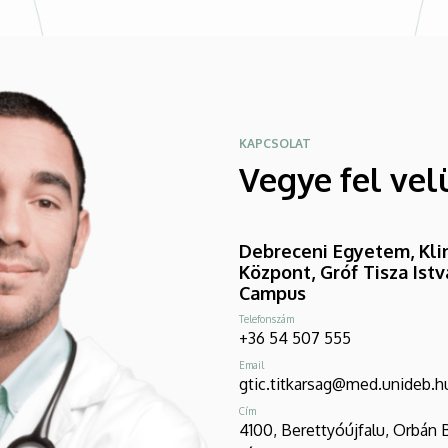
KAPCSOLAT
Vegye fel vel
Debreceni Egyetem, Klin
Központ, Gróf Tisza Ist
Campus
Telefonszám
+36 54 507 555
Email
gtic.titkarsag@med.unideb.h
Cím
4100, Berettyóújfalu, Orbán 