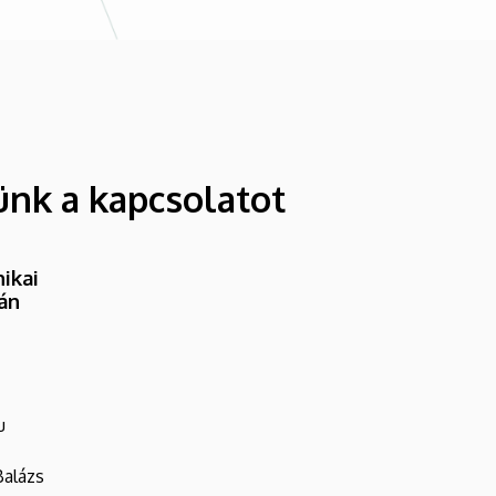
ünk a kapcsolatot
ikai
ván
u
Balázs