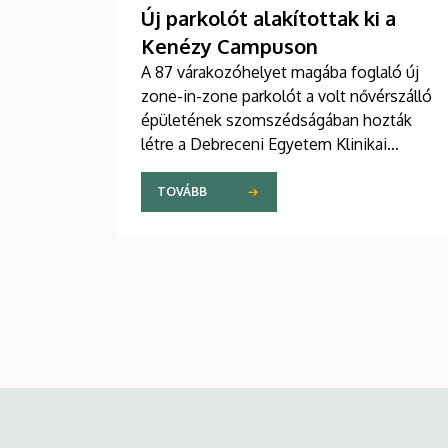
Új parkolót alakítottak ki a
Kenézy Campuson
A 87 várakozóhelyet magába foglaló új
zone-in-zone parkolót a volt nővérszálló
épületének szomszédságában hozták
létre a Debreceni Egyetem Klinikai
Központ Kenézy Gyula Campusán. Az új
területet várhatóan augusztusban nyitják
TOVÁBB
meg a járművek előtt.
Kép