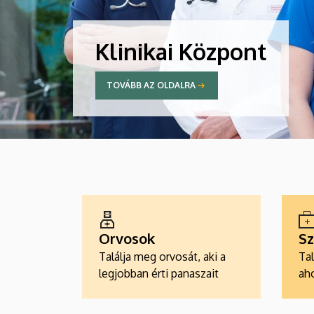
Klinikai Központ
TOVÁBB AZ OLDALRA
ALKALMAZÁSOK
Orvosok
Sz
Találja meg orvosát, aki a
Tal
legjobban érti panaszait
aho