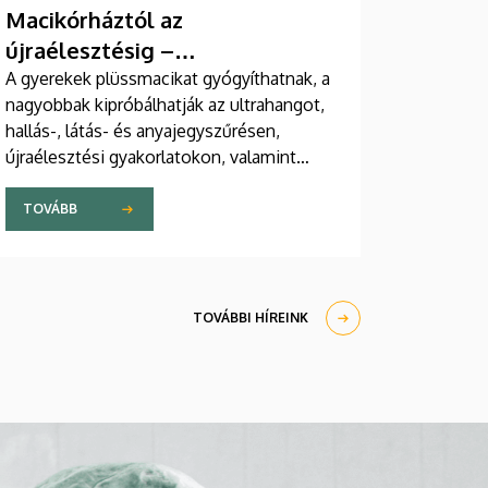
Macikórháztól az
újraélesztésig –
egészségprogramok a
A gyerekek plüssmacikat gyógyíthatnak, a
nagyobbak kipróbálhatják az ultrahangot,
Campuson
hallás-, látás- és anyajegyszűrésen,
újraélesztési gyakorlatokon, valamint
zeneterápiás és a mentális egészséget
támogató prevenciós foglalkozásokon is
TOVÁBB
részt vehetnek a július 22-én kezdődő
Campus Fesztiválon. A Debreceni
Egyetem Klinikai Központja és az
Általános Orvostudományi Kar sokszínű
TOVÁBBI HÍREINK
programokat kínál a fesztiválozóknak az
Egyetem téren felállított faházaknál,
illetve a Sportdiagnosztikai, Életmód- és
Terápiás Központban.