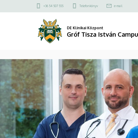
Gróf
Felső
+36 54 507 555
Telefonkönyv
e-mail
kapcsolat
Tisza
menü
István
DE Klinikai Központ
Gróf Tisza István Camp
Campus
DIAVETÍTÉS