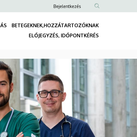
Anonim
Bejelentkezés
Felhasználói
fiók
TÁS
BETEGEKNEK,HOZZÁTARTOZÓKNAK
menüje
Fő
ELŐJEGYZÉS, IDŐPONTKÉRÉS
navigáció