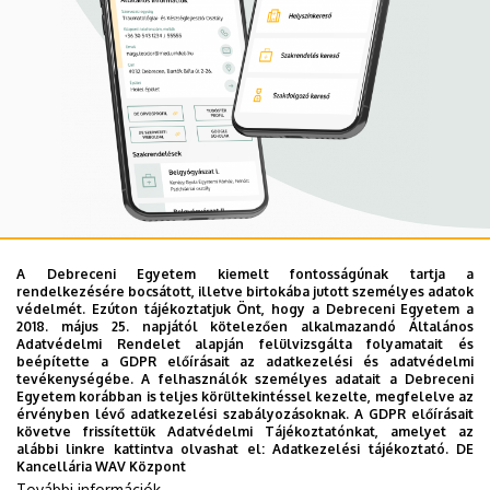
A Debreceni Egyetem kiemelt fontosságúnak tartja a
Mobil App
rendelkezésére bocsátott, illetve birtokába jutott személyes adatok
UD Mediversity app
védelmét. Ezúton tájékoztatjuk Önt, hogy a Debreceni Egyetem a
2018. május 25. napjától kötelezően alkalmazandó Általános
Adatvédelmi Rendelet alapján felülvizsgálta folyamatait és
beépítette a GDPR előírásait az adatkezelési és adatvédelmi
Az UD Mediversity mobilalkalmazás a Debreceni Egyetem
tevékenységébe. A felhasználók személyes adatait a Debreceni
Egyetem korábban is teljes körültekintéssel kezelte, megfelelve az
előremutató fejlesztése, melynek célja, hogy a betegek
érvényben lévő adatkezelési szabályozásoknak. A GDPR előírásait
és a hozzátartozók egyszerűen, gyorsan
követve frissítettük Adatvédelmi Tájékoztatónkat, amelyet az
alábbi linkre kattintva olvashat el:
Adatkezelési tájékoztató.
DE
eligazodhassanak a Klinikai Központ szolgáltatásai
Kancellária WAV Központ
között, mert az Ön egészsége a mi prioritásunk. A
További információk