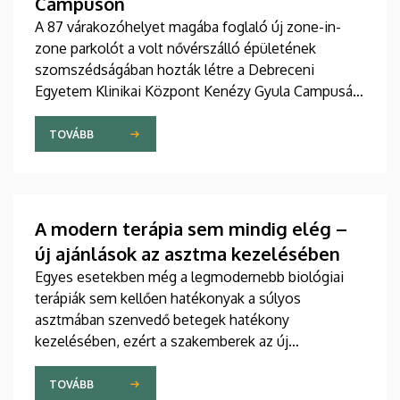
Campuson
A 87 várakozóhelyet magába foglaló új zone-in-
zone parkolót a volt nővérszálló épületének
szomszédságában hozták létre a Debreceni
Egyetem Klinikai Központ Kenézy Gyula Campusán.
Az új területet várhatóan augusztusban nyitják meg
a járművek előtt.
TOVÁBB
A modern terápia sem mindig elég –
új ajánlások az asztma kezelésében
Egyes esetekben még a legmodernebb biológiai
terápiák sem kellően hatékonyak a súlyos
asztmában szenvedő betegek hatékony
kezelésében, ezért a szakemberek az új
gyógyszerek kifejlesztésére irányuló kutatások
felgyorsítását sürgetik. A témában a közelmúltban
TOVÁBB