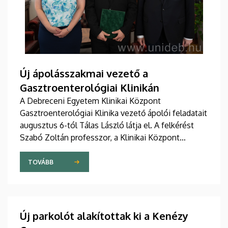
Új ápolásszakmai vezető a
Gasztroenterológiai Klinikán
A Debreceni Egyetem Klinikai Központ
Gasztroenterológiai Klinika vezető ápolói feladatait
augusztus 6-tól Tálas László látja el. A felkérést
Szabó Zoltán professzor, a Klinikai Központ
elnöke, valamint Szőllősi Anna ápolási és
szakdolgozói igazgató adta át pénteken
TOVÁBB
ünnepélyes keretek között az Elnöki Hivatalban.
Új parkolót alakítottak ki a Kenézy