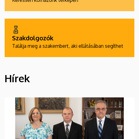
Keressen kórházunk térképén
Szakdolgozók
Találja meg a szakembert, aki ellátásában segíthet
Hírek
HÍREK