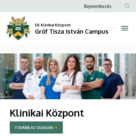
Gróf
Anonim
Bejelentkezés
Felhasználói
Tisza
fiók
DE Klinikai Központ
István
Gróf Tisza István Campus
menüje
Campus
DIAVETÍTÉS
Klinikai Központ
TOVÁBB AZ OLDALRA