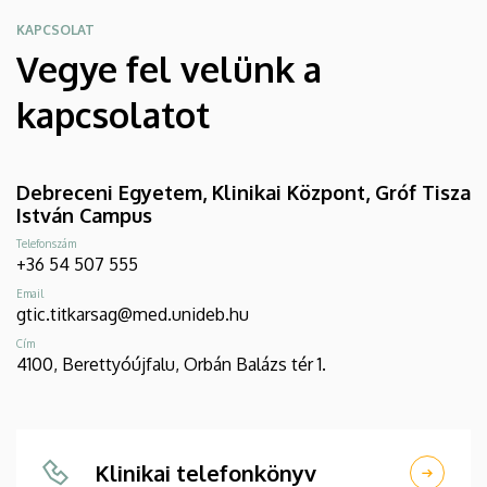
KAPCSOLAT
Vegye fel velünk a
kapcsolatot
Debreceni Egyetem, Klinikai Központ, Gróf Tisza
István Campus
Telefonszám
+36 54 507 555
Email
gtic.titkarsag@med.unideb.hu
Cím
4100, Berettyóújfalu, Orbán Balázs tér 1.
Klinikai telefonkönyv