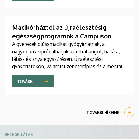
jelent meg tanulmány a világ egyik legrangosabb
tudományos folyóiratában. A nemzetközi
együttműködésben készült publikáció egyik
szerzője a Debreceni Egyetem egyetemi tanára.
Macikórháztól az újraélesztésig –
egészségprogramok a Campuson
A gyerekek plüssmacikat gyógyíthatnak, a
nagyobbak kipróbálhatják az ultrahangot, hallás-,
látás- és anyajegyszűrésen, újraélesztési
gyakorlatokon, valamint zeneterápiás és a mentális
egészséget támogató prevenciós foglalkozásokon
is részt vehetnek a július 22-én kezdődő Campus
TOVÁBB
Fesztiválon. A Debreceni Egyetem Klinikai
Központja és az Általános Orvostudományi Kar
sokszínű programokat kínál a fesztiválozóknak az
Egyetem téren felállított faházaknál, illetve a
TOVÁBBI HÍREINK
Sportdiagnosztikai, Életmód- és Terápiás
Központban.
Kép
BETEGELLÁTÁS