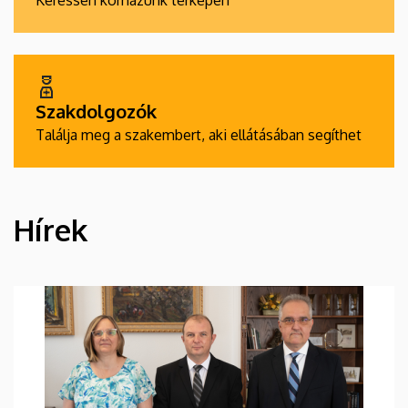
Keressen kórházunk térképén
Szakdolgozók
Találja meg a szakembert, aki ellátásában segíthet
Hírek
HÍREK