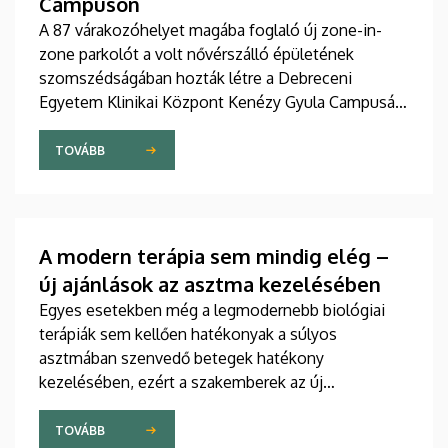
Campuson
A 87 várakozóhelyet magába foglaló új zone-in-
zone parkolót a volt nővérszálló épületének
szomszédságában hozták létre a Debreceni
Egyetem Klinikai Központ Kenézy Gyula Campusán.
Az új területet várhatóan augusztusban nyitják meg
a járművek előtt.
TOVÁBB
A modern terápia sem mindig elég –
új ajánlások az asztma kezelésében
Egyes esetekben még a legmodernebb biológiai
terápiák sem kellően hatékonyak a súlyos
asztmában szenvedő betegek hatékony
kezelésében, ezért a szakemberek az új
gyógyszerek kifejlesztésére irányuló kutatások
felgyorsítását sürgetik. A témában a közelmúltban
TOVÁBB