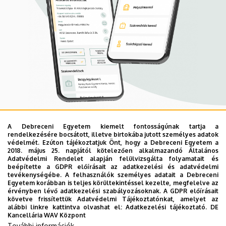
A Debreceni Egyetem kiemelt fontosságúnak tartja a
Mobil App
rendelkezésére bocsátott, illetve birtokába jutott személyes adatok
UD Mediversity app
védelmét. Ezúton tájékoztatjuk Önt, hogy a Debreceni Egyetem a
2018. május 25. napjától kötelezően alkalmazandó Általános
Adatvédelmi Rendelet alapján felülvizsgálta folyamatait és
beépítette a GDPR előírásait az adatkezelési és adatvédelmi
Az UD Mediversity mobilalkalmazás a Debreceni Egyetem
tevékenységébe. A felhasználók személyes adatait a Debreceni
Egyetem korábban is teljes körültekintéssel kezelte, megfelelve az
előremutató fejlesztése, melynek célja, hogy a betegek
érvényben lévő adatkezelési szabályozásoknak. A GDPR előírásait
és a hozzátartozók egyszerűen, gyorsan
követve frissítettük Adatvédelmi Tájékoztatónkat, amelyet az
alábbi linkre kattintva olvashat el:
Adatkezelési tájékoztató.
DE
eligazodhassanak a Klinikai Központ szolgáltatásai
Kancellária WAV Központ
között, mert az Ön egészsége a mi prioritásunk. A
További információk