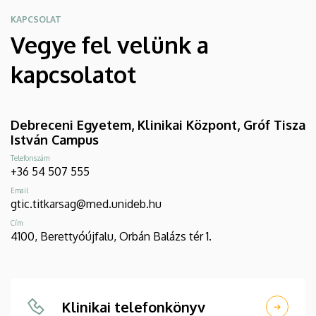
KAPCSOLAT
Vegye fel velünk a
kapcsolatot
Debreceni Egyetem, Klinikai Központ, Gróf Tisza
István Campus
Telefonszám
+36 54 507 555
Email
gtic.titkarsag@med.unideb.hu
Cím
4100, Berettyóújfalu, Orbán Balázs tér 1.
Klinikai telefonkönyv