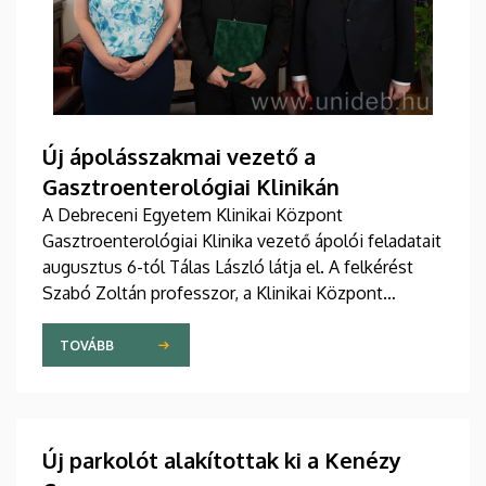
Új ápolásszakmai vezető a
Gasztroenterológiai Klinikán
A Debreceni Egyetem Klinikai Központ
Gasztroenterológiai Klinika vezető ápolói feladatait
augusztus 6-tól Tálas László látja el. A felkérést
Szabó Zoltán professzor, a Klinikai Központ
elnöke, valamint Szőllősi Anna ápolási és
szakdolgozói igazgató adta át pénteken
TOVÁBB
ünnepélyes keretek között az Elnöki Hivatalban.
Új parkolót alakítottak ki a Kenézy