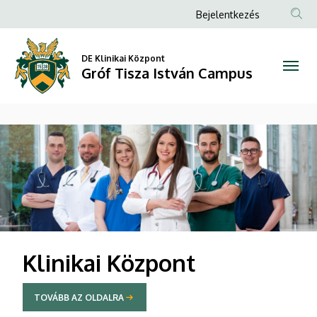
Gróf
Anonim
Bejelentkezés
Felhasználói
Tisza
fiók
DE Klinikai Központ
István
Gróf Tisza István Campus
menüje
Campus
DIAVETÍTÉS
Klinikai Központ
TOVÁBB AZ OLDALRA