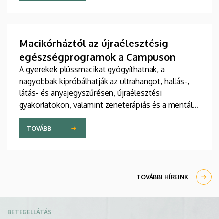
jelent meg tanulmány a világ egyik legrangosabb
tudományos folyóiratában. A nemzetközi
együttműködésben készült publikáció egyik
szerzője a Debreceni Egyetem egyetemi tanára.
Macikórháztól az újraélesztésig –
egészségprogramok a Campuson
A gyerekek plüssmacikat gyógyíthatnak, a
nagyobbak kipróbálhatják az ultrahangot, hallás-,
látás- és anyajegyszűrésen, újraélesztési
gyakorlatokon, valamint zeneterápiás és a mentális
egészséget támogató prevenciós foglalkozásokon
is részt vehetnek a július 22-én kezdődő Campus
TOVÁBB
Fesztiválon. A Debreceni Egyetem Klinikai
Központja és az Általános Orvostudományi Kar
sokszínű programokat kínál a fesztiválozóknak az
Egyetem téren felállított faházaknál, illetve a
TOVÁBBI HÍREINK
Sportdiagnosztikai, Életmód- és Terápiás
Központban.
Kép
BETEGELLÁTÁS