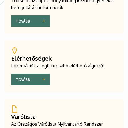
Töltse le az appot, hogy mindig kéznél legyenek a
betegellátási információk
TOVÁBB
Elérhetőségek
Információk a legfontosabb elérhetőségekről
TOVÁBB
Várólista
Az Országos Várólista Nyilvántartó Rendszer