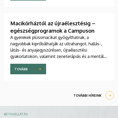
jelent meg tanulmány a világ egyik legrangosabb
tudományos folyóiratában. A nemzetközi
együttműködésben készült publikáció egyik
szerzője a Debreceni Egyetem egyetemi tanára.
Macikórháztól az újraélesztésig –
egészségprogramok a Campuson
A gyerekek plüssmacikat gyógyíthatnak, a
nagyobbak kipróbálhatják az ultrahangot, hallás-,
látás- és anyajegyszűrésen, újraélesztési
gyakorlatokon, valamint zeneterápiás és a mentális
egészséget támogató prevenciós foglalkozásokon
is részt vehetnek a július 22-én kezdődő Campus
TOVÁBB
Fesztiválon. A Debreceni Egyetem Klinikai
Központja és az Általános Orvostudományi Kar
sokszínű programokat kínál a fesztiválozóknak az
Egyetem téren felállított faházaknál, illetve a
TOVÁBBI HÍREINK
Sportdiagnosztikai, Életmód- és Terápiás
Központban.
Kép
BETEGELLÁTÁS