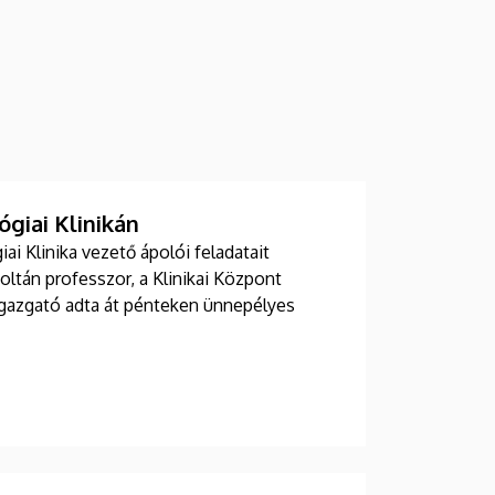
giai Klinikán
i Klinika vezető ápolói feladatait
Zoltán professzor, a Klinikai Központ
 igazgató adta át pénteken ünnepélyes