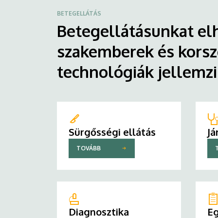
BETEGELLÁTÁS
Betegellátásunkat elh
szakemberek és korsz
technológiák jellemz
Sürgősségi ellátás
Já
TOVÁBB
Diagnosztika
Eg