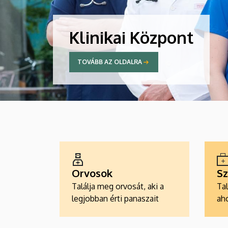
Klinikai Központ
TOVÁBB AZ OLDALRA
ALKALMAZÁSOK
Orvosok
Sz
Találja meg orvosát, aki a
Tal
legjobban érti panaszait
aho