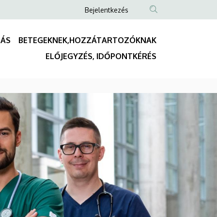
Anonim
Bejelentkezés
Felhasználói
fiók
TÁS
BETEGEKNEK,HOZZÁTARTOZÓKNAK
menüje
Fő
ELŐJEGYZÉS, IDŐPONTKÉRÉS
navigáció