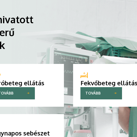
ivatott
erű
ik
róbeteg ellátás
Fekvőbeteg ellátá
TOVÁBB
TOVÁBB
ynapos sebészet