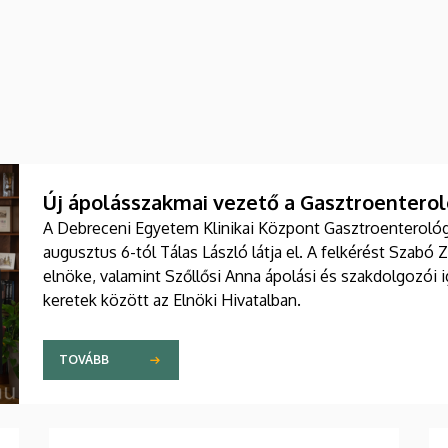
Új ápolásszakmai vezető a Gasztroenteroló
A Debreceni Egyetem Klinikai Központ Gasztroenterológia
augusztus 6-tól Tálas László látja el. A felkérést Szabó 
elnöke, valamint Szőllősi Anna ápolási és szakdolgozói
keretek között az Elnöki Hivatalban.
TOVÁBB