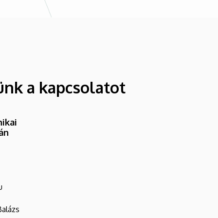
ünk a kapcsolatot
ikai
ván
u
Balázs