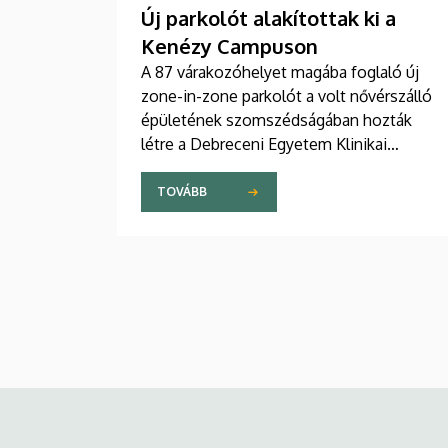
Új parkolót alakítottak ki a
Kenézy Campuson
A 87 várakozóhelyet magába foglaló új
zone-in-zone parkolót a volt nővérszálló
épületének szomszédságában hozták
létre a Debreceni Egyetem Klinikai
Központ Kenézy Gyula Campusán. Az új
területet várhatóan augusztusban nyitják
TOVÁBB
meg a járművek előtt.
Kép