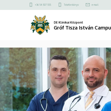
Gróf
Felső
+36 54 507 555
Telefonkönyv
e-mail
kapcsolat
Tisza
menü
István
DE Klinikai Központ
Gróf Tisza István Camp
Campus
DIAVETÍTÉS