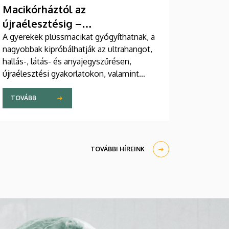
Macikórháztól az
újraélesztésig –
egészségprogramok a
A gyerekek plüssmacikat gyógyíthatnak, a
nagyobbak kipróbálhatják az ultrahangot,
Campuson
hallás-, látás- és anyajegyszűrésen,
újraélesztési gyakorlatokon, valamint
zeneterápiás és a mentális egészséget
támogató prevenciós foglalkozásokon is
TOVÁBB
részt vehetnek a július 22-én kezdődő
Campus Fesztiválon. A Debreceni
Egyetem Klinikai Központja és az
Általános Orvostudományi Kar sokszínű
TOVÁBBI HÍREINK
programokat kínál a fesztiválozóknak az
Egyetem téren felállított faházaknál,
illetve a Sportdiagnosztikai, Életmód- és
Terápiás Központban.