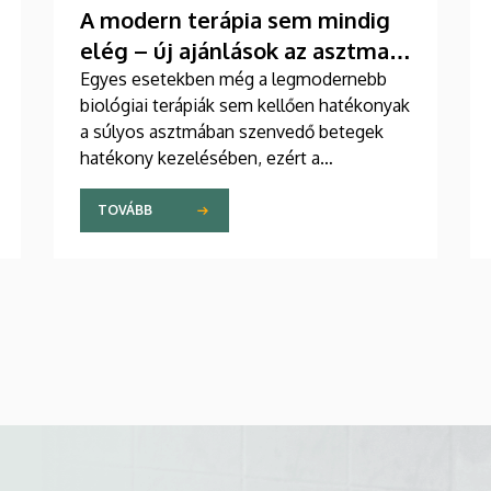
A modern terápia sem mindig
elég – új ajánlások az asztma
kezelésében
Egyes esetekben még a legmodernebb
biológiai terápiák sem kellően hatékonyak
a súlyos asztmában szenvedő betegek
hatékony kezelésében, ezért a
szakemberek az új gyógyszerek
kifejlesztésére irányuló kutatások
TOVÁBB
felgyorsítását sürgetik. A témában a
közelmúltban jelent meg tanulmány a
világ egyik legrangosabb tudományos
folyóiratában. A nemzetközi
együttműködésben készült publikáció
egyik szerzője a Debreceni Egyetem
egyetemi tanára.