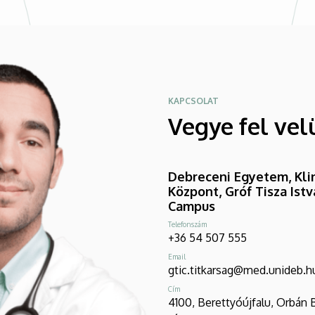
KAPCSOLAT
Vegye fel vel
Debreceni Egyetem, Klin
Központ, Gróf Tisza Ist
Campus
Telefonszám
+36 54 507 555
Email
gtic.titkarsag@med.unideb.h
Cím
4100, Berettyóújfalu, Orbán 