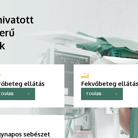
ivatott
erű
ik
róbeteg ellátás
Fekvőbeteg ellátá
TOVÁBB
TOVÁBB
ynapos sebészet