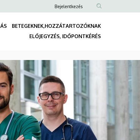
Anonim
Bejelentkezés
Felhasználói
fiók
TÁS
BETEGEKNEK,HOZZÁTARTOZÓKNAK
menüje
Fő
ELŐJEGYZÉS, IDŐPONTKÉRÉS
navigáció