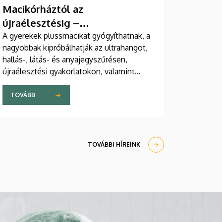
Macikórháztól az
újraélesztésig –
egészségprogramok a
A gyerekek plüssmacikat gyógyíthatnak, a
nagyobbak kipróbálhatják az ultrahangot,
Campuson
hallás-, látás- és anyajegyszűrésen,
újraélesztési gyakorlatokon, valamint
zeneterápiás és a mentális egészséget
támogató prevenciós foglalkozásokon is
TOVÁBB
részt vehetnek a július 22-én kezdődő
Campus Fesztiválon. A Debreceni
Egyetem Klinikai Központja és az
Általános Orvostudományi Kar sokszínű
TOVÁBBI HÍREINK
programokat kínál a fesztiválozóknak az
Egyetem téren felállított faházaknál,
illetve a Sportdiagnosztikai, Életmód- és
Terápiás Központban.