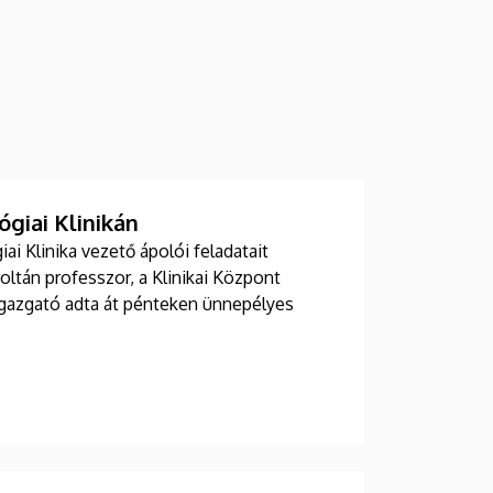
giai Klinikán
i Klinika vezető ápolói feladatait
Zoltán professzor, a Klinikai Központ
 igazgató adta át pénteken ünnepélyes