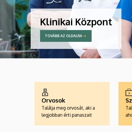
Klinikai Központ
TOVÁBB AZ OLDALRA
ALKALMAZÁSOK
Orvosok
Sz
Találja meg orvosát, aki a
Tal
legjobban érti panaszait
aho