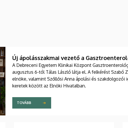
Új ápolásszakmai vezető a Gasztroenteroló
A Debreceni Egyetem Klinikai Központ Gasztroenterológia
augusztus 6-tól Tálas László látja el. A felkérést Szabó 
elnöke, valamint Szőllősi Anna ápolási és szakdolgozói
keretek között az Elnöki Hivatalban.
TOVÁBB