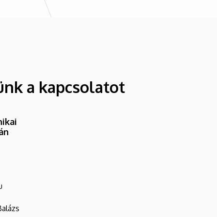
ünk a kapcsolatot
ikai
ván
u
Balázs