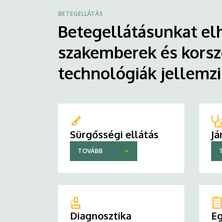
BETEGELLÁTÁS
Betegellátásunkat elh
szakemberek és korsz
technológiák jellemz
Sürgősségi ellátás
Já
TOVÁBB
Diagnosztika
Eg