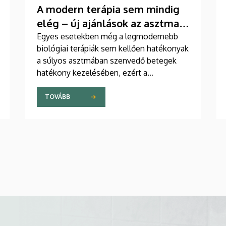
A modern terápia sem mindig
elég – új ajánlások az asztma
kezelésében
Egyes esetekben még a legmodernebb
biológiai terápiák sem kellően hatékonyak
a súlyos asztmában szenvedő betegek
hatékony kezelésében, ezért a
szakemberek az új gyógyszerek
kifejlesztésére irányuló kutatások
TOVÁBB
felgyorsítását sürgetik. A témában a
közelmúltban jelent meg tanulmány a
világ egyik legrangosabb tudományos
folyóiratában. A nemzetközi
együttműködésben készült publikáció
egyik szerzője a Debreceni Egyetem
egyetemi tanára.