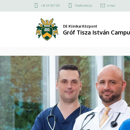
Gróf
Felső
+36 54 507 555
Telefonkönyv
e-mail
kapcsolat
Tisza
menü
István
DE Klinikai Központ
Gróf Tisza István Camp
Campus
DIAVETÍTÉS