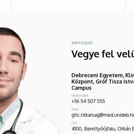
KAPCSOLAT
Vegye fel vel
Debreceni Egyetem, Klin
Központ, Gróf Tisza Ist
Campus
Telefonszám
+36 54 507 555
Email
gtic.titkarsag@med.unideb.h
Cím
4100, Berettyóújfalu, Orbán 