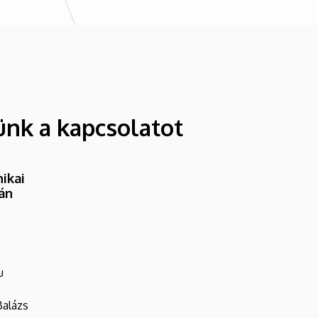
ünk a kapcsolatot
ikai
ván
u
Balázs