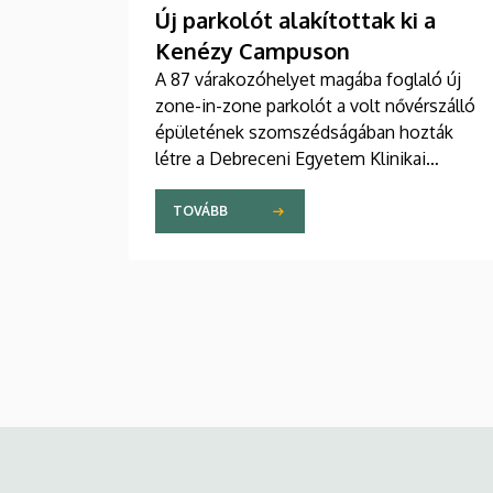
Új parkolót alakítottak ki a
Kenézy Campuson
A 87 várakozóhelyet magába foglaló új
zone-in-zone parkolót a volt nővérszálló
épületének szomszédságában hozták
létre a Debreceni Egyetem Klinikai
Központ Kenézy Gyula Campusán. Az új
területet várhatóan augusztusban nyitják
TOVÁBB
meg a járművek előtt.
Kép