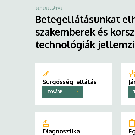
BETEGELLÁTÁS
Betegellátásunkat elh
szakemberek és korsz
technológiák jellemz
Sürgősségi ellátás
Já
TOVÁBB
Diagnosztika
Eg