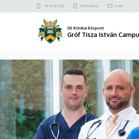
Gróf
Felső
+36 54 507 555
Telefonkönyv
e-mail
kapcsolat
Tisza
menü
István
DE Klinikai Központ
Gróf Tisza István Camp
Campus
DIAVETÍTÉS