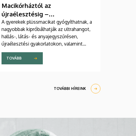
Macikórháztól az
újraélesztésig –
egészségprogramok a
A gyerekek plüssmacikat gyógyíthatnak, a
nagyobbak kipróbálhatják az ultrahangot,
Campuson
hallás-, látás- és anyajegyszűrésen,
újraélesztési gyakorlatokon, valamint
zeneterápiás és a mentális egészséget
támogató prevenciós foglalkozásokon is
TOVÁBB
részt vehetnek a július 22-én kezdődő
Campus Fesztiválon. A Debreceni
Egyetem Klinikai Központja és az
Általános Orvostudományi Kar sokszínű
TOVÁBBI HÍREINK
programokat kínál a fesztiválozóknak az
Egyetem téren felállított faházaknál,
illetve a Sportdiagnosztikai, Életmód- és
Terápiás Központban.