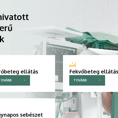
ivatott
erű
ik
róbeteg ellátás
Fekvőbeteg ellátá
TOVÁBB
TOVÁBB
ynapos sebészet