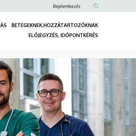
Anonim
Bejelentkezés
Felhasználói
fiók
TÁS
BETEGEKNEK,HOZZÁTARTOZÓKNAK
menüje
Fő
ELŐJEGYZÉS, IDŐPONTKÉRÉS
navigáció