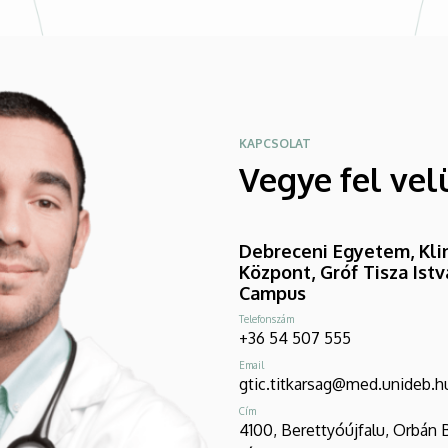
KAPCSOLAT
Vegye fel vel
Debreceni Egyetem, Klin
Központ, Gróf Tisza Ist
Campus
Telefonszám
+36 54 507 555
Email
gtic.titkarsag@med.unideb.h
Cím
4100, Berettyóújfalu, Orbán 