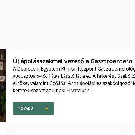
Új ápolásszakmai vezető a Gasztroenteroló
A Debreceni Egyetem Klinikai Központ Gasztroenterológia
augusztus 6-tól Tálas László látja el. A felkérést Szabó 
elnöke, valamint Szőllősi Anna ápolási és szakdolgozói
keretek között az Elnöki Hivatalban.
TOVÁBB