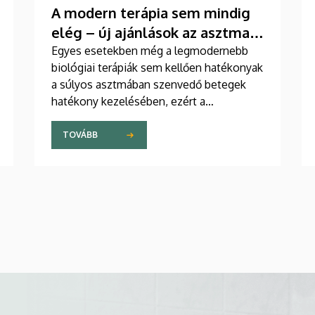
A modern terápia sem mindig
elég – új ajánlások az asztma
kezelésében
Egyes esetekben még a legmodernebb
biológiai terápiák sem kellően hatékonyak
a súlyos asztmában szenvedő betegek
hatékony kezelésében, ezért a
szakemberek az új gyógyszerek
kifejlesztésére irányuló kutatások
TOVÁBB
felgyorsítását sürgetik. A témában a
közelmúltban jelent meg tanulmány a
világ egyik legrangosabb tudományos
folyóiratában. A nemzetközi
együttműködésben készült publikáció
egyik szerzője a Debreceni Egyetem
egyetemi tanára.