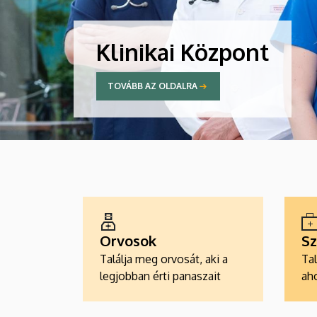
Klinikai Központ
TOVÁBB AZ OLDALRA
ALKALMAZÁSOK
Orvosok
Sz
Találja meg orvosát, aki a
Tal
legjobban érti panaszait
aho