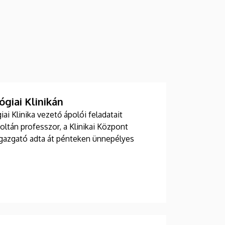
giai Klinikán
i Klinika vezető ápolói feladatait
Zoltán professzor, a Klinikai Központ
 igazgató adta át pénteken ünnepélyes