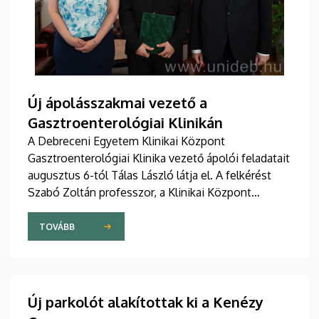
Új ápolásszakmai vezető a
Gasztroenterológiai Klinikán
A Debreceni Egyetem Klinikai Központ
Gasztroenterológiai Klinika vezető ápolói feladatait
augusztus 6-tól Tálas László látja el. A felkérést
Szabó Zoltán professzor, a Klinikai Központ
elnöke, valamint Szőllősi Anna ápolási és
szakdolgozói igazgató adta át pénteken
TOVÁBB
ünnepélyes keretek között az Elnöki Hivatalban.
Új parkolót alakítottak ki a Kenézy