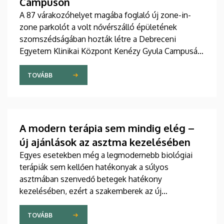
Campuson
A 87 várakozóhelyet magába foglaló új zone-in-
zone parkolót a volt nővérszálló épületének
szomszédságában hozták létre a Debreceni
Egyetem Klinikai Központ Kenézy Gyula Campusán.
Az új területet várhatóan augusztusban nyitják meg
a járművek előtt.
TOVÁBB
A modern terápia sem mindig elég –
új ajánlások az asztma kezelésében
Egyes esetekben még a legmodernebb biológiai
terápiák sem kellően hatékonyak a súlyos
asztmában szenvedő betegek hatékony
kezelésében, ezért a szakemberek az új
gyógyszerek kifejlesztésére irányuló kutatások
felgyorsítását sürgetik. A témában a közelmúltban
TOVÁBB