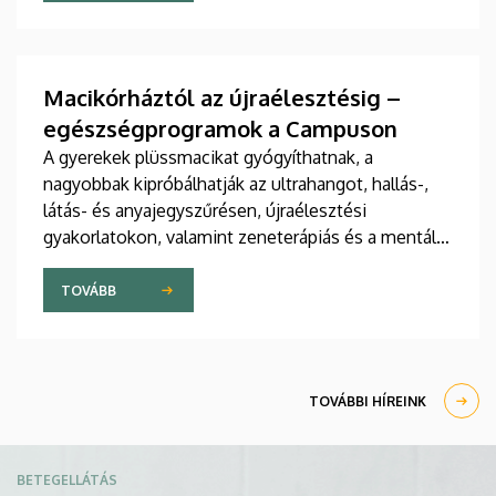
jelent meg tanulmány a világ egyik legrangosabb
tudományos folyóiratában. A nemzetközi
együttműködésben készült publikáció egyik
szerzője a Debreceni Egyetem egyetemi tanára.
Macikórháztól az újraélesztésig –
egészségprogramok a Campuson
A gyerekek plüssmacikat gyógyíthatnak, a
nagyobbak kipróbálhatják az ultrahangot, hallás-,
látás- és anyajegyszűrésen, újraélesztési
gyakorlatokon, valamint zeneterápiás és a mentális
egészséget támogató prevenciós foglalkozásokon
is részt vehetnek a július 22-én kezdődő Campus
TOVÁBB
Fesztiválon. A Debreceni Egyetem Klinikai
Központja és az Általános Orvostudományi Kar
sokszínű programokat kínál a fesztiválozóknak az
Egyetem téren felállított faházaknál, illetve a
TOVÁBBI HÍREINK
Sportdiagnosztikai, Életmód- és Terápiás
Központban.
Kép
BETEGELLÁTÁS