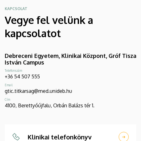
KAPCSOLAT
Vegye fel velünk a
kapcsolatot
Debreceni Egyetem, Klinikai Központ, Gróf Tisza
István Campus
Telefonszám
+36 54 507 555
Email
gtic.titkarsag@med.unideb.hu
Cím
4100, Berettyóújfalu, Orbán Balázs tér 1.
Klinikai telefonkönyv