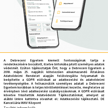
A Debreceni Egyetem kiemelt fontosságúnak tartja a
Mobil App
rendelkezésére bocsátott, illetve birtokába jutott személyes adatok
UD Mediversity app
védelmét. Ezúton tájékoztatjuk Önt, hogy a Debreceni Egyetem a
2018. május 25. napjától kötelezően alkalmazandó Általános
Adatvédelmi Rendelet alapján felülvizsgálta folyamatait és
beépítette a GDPR előírásait az adatkezelési és adatvédelmi
Az UD Mediversity mobilalkalmazás a Debreceni Egyetem
tevékenységébe. A felhasználók személyes adatait a Debreceni
Egyetem korábban is teljes körültekintéssel kezelte, megfelelve az
előremutató fejlesztése, melynek célja, hogy a betegek
érvényben lévő adatkezelési szabályozásoknak. A GDPR előírásait
és a hozzátartozók egyszerűen, gyorsan
követve frissítettük Adatvédelmi Tájékoztatónkat, amelyet az
alábbi linkre kattintva olvashat el:
Adatkezelési tájékoztató.
DE
eligazodhassanak a Klinikai Központ szolgáltatásai
Kancellária WAV Központ
között, mert az Ön egészsége a mi prioritásunk. A
További információk