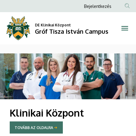
Gróf
Anonim
Bejelentkezés
Felhasználói
Tisza
fiók
DE Klinikai Központ
István
Gróf Tisza István Campus
menüje
Campus
DIAVETÍTÉS
Klinikai Központ
TOVÁBB AZ OLDALRA