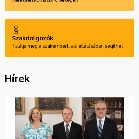
Keressen kórházunk térképén
Szakdolgozók
Találja meg a szakembert, aki ellátásában segíthet
Hírek
HÍREK