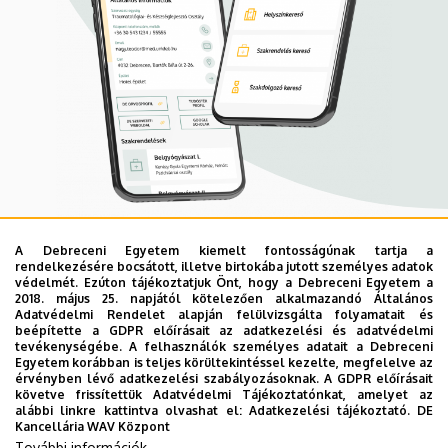
A Debreceni Egyetem kiemelt fontosságúnak tartja a
Mobil App
rendelkezésére bocsátott, illetve birtokába jutott személyes adatok
UD Mediversity app
védelmét. Ezúton tájékoztatjuk Önt, hogy a Debreceni Egyetem a
2018. május 25. napjától kötelezően alkalmazandó Általános
Adatvédelmi Rendelet alapján felülvizsgálta folyamatait és
beépítette a GDPR előírásait az adatkezelési és adatvédelmi
Az UD Mediversity mobilalkalmazás a Debreceni Egyetem
tevékenységébe. A felhasználók személyes adatait a Debreceni
Egyetem korábban is teljes körültekintéssel kezelte, megfelelve az
előremutató fejlesztése, melynek célja, hogy a betegek
érvényben lévő adatkezelési szabályozásoknak. A GDPR előírásait
és a hozzátartozók egyszerűen, gyorsan
követve frissítettük Adatvédelmi Tájékoztatónkat, amelyet az
alábbi linkre kattintva olvashat el:
Adatkezelési tájékoztató.
DE
eligazodhassanak a Klinikai Központ szolgáltatásai
Kancellária WAV Központ
között, mert az Ön egészsége a mi prioritásunk. A
További információk