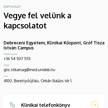
KAPCSOLAT
Vegye fel velünk a
kapcsolatot
Debreceni Egyetem, Klinikai Központ, Gróf Tisza
István Campus
Telefonszám
+36 54 507 555
Email
gtic.titkarsag@med.unideb.hu
Cím
4100, Berettyóújfalu, Orbán Balázs tér 1.
Klinikai telefonkönyv