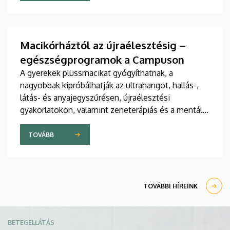
jelent meg tanulmány a világ egyik legrangosabb
tudományos folyóiratában. A nemzetközi
együttműködésben készült publikáció egyik
szerzője a Debreceni Egyetem egyetemi tanára.
Macikórháztól az újraélesztésig –
egészségprogramok a Campuson
A gyerekek plüssmacikat gyógyíthatnak, a
nagyobbak kipróbálhatják az ultrahangot, hallás-,
látás- és anyajegyszűrésen, újraélesztési
gyakorlatokon, valamint zeneterápiás és a mentális
egészséget támogató prevenciós foglalkozásokon
is részt vehetnek a július 22-én kezdődő Campus
TOVÁBB
Fesztiválon. A Debreceni Egyetem Klinikai
Központja és az Általános Orvostudományi Kar
sokszínű programokat kínál a fesztiválozóknak az
Egyetem téren felállított faházaknál, illetve a
TOVÁBBI HÍREINK
Sportdiagnosztikai, Életmód- és Terápiás
Központban.
Kép
BETEGELLÁTÁS