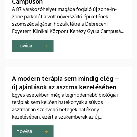
Campuson
A 87 várakozóhelyet magába foglaló új zone-in-
zone parkolót a volt nővérszálló épületének
szomszédságában hozták létre a Debreceni
Egyetem Klinikai Központ Kenézy Gyula Campusán.
Az új területet várhatóan augusztusban nyitják meg
a járművek előtt.
TOVÁBB
A modern terápia sem mindig elég –
új ajánlások az asztma kezelésében
Egyes esetekben még a legmodernebb biológiai
terápiák sem kellően hatékonyak a súlyos
asztmában szenvedő betegek hatékony
kezelésében, ezért a szakemberek az új
gyógyszerek kifejlesztésére irányuló kutatások
felgyorsítását sürgetik. A témában a közelmúltban
TOVÁBB