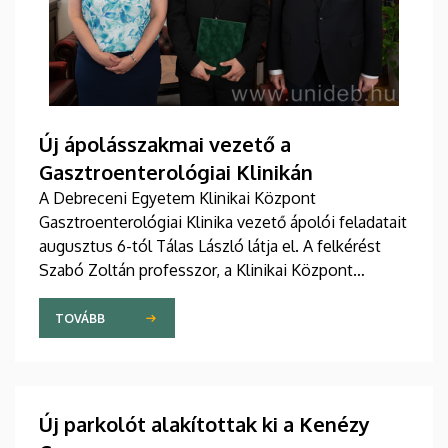
Új ápolásszakmai vezető a
Gasztroenterológiai Klinikán
A Debreceni Egyetem Klinikai Központ
Gasztroenterológiai Klinika vezető ápolói feladatait
augusztus 6-tól Tálas László látja el. A felkérést
Szabó Zoltán professzor, a Klinikai Központ
elnöke, valamint Szőllősi Anna ápolási és
szakdolgozói igazgató adta át pénteken
TOVÁBB
ünnepélyes keretek között az Elnöki Hivatalban.
Új parkolót alakítottak ki a Kenézy