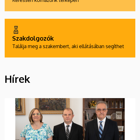
Keressen kórházunk térképén
Szakdolgozók
Találja meg a szakembert, aki ellátásában segíthet
Hírek
HÍREK