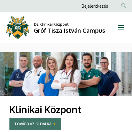
Gróf
Anonim
Bejelentkezés
Felhasználói
Tisza
fiók
DE Klinikai Központ
István
Gróf Tisza István Campus
menüje
Campus
DIAVETÍTÉS
Klinikai Központ
TOVÁBB AZ OLDALRA