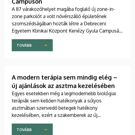
Campuson
A 87 várakozóhelyet magába foglaló új zone-in-
zone parkolót a volt nővérszálló épületének
szomszédságában hozták létre a Debreceni
Egyetem Klinikai Központ Kenézy Gyula Campusán.
Az új területet várhatóan augusztusban nyitják meg
a járművek előtt.
TOVÁBB
A modern terápia sem mindig elég –
új ajánlások az asztma kezelésében
Egyes esetekben még a legmodernebb biológiai
terápiák sem kellően hatékonyak a súlyos
asztmában szenvedő betegek hatékony
kezelésében, ezért a szakemberek az új
gyógyszerek kifejlesztésére irányuló kutatások
felgyorsítását sürgetik. A témában a közelmúltban
TOVÁBB