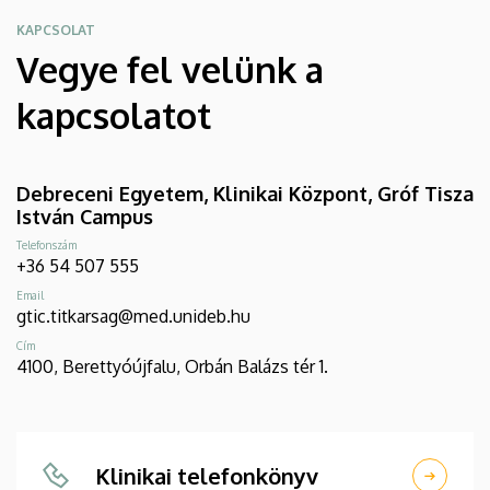
KAPCSOLAT
Vegye fel velünk a
kapcsolatot
Debreceni Egyetem, Klinikai Központ, Gróf Tisza
István Campus
Telefonszám
+36 54 507 555
Email
gtic.titkarsag@med.unideb.hu
Cím
4100, Berettyóújfalu, Orbán Balázs tér 1.
Klinikai telefonkönyv