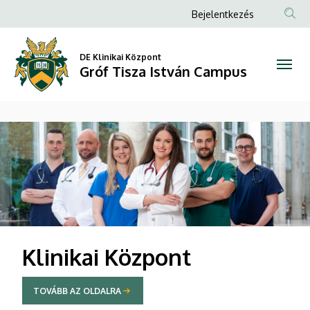
Gróf
Anonim
Bejelentkezés
Felhasználói
Tisza
fiók
DE Klinikai Központ
István
Gróf Tisza István Campus
menüje
Campus
DIAVETÍTÉS
Klinikai Központ
TOVÁBB AZ OLDALRA