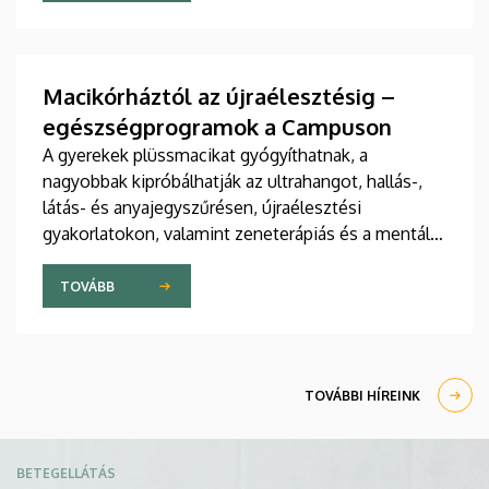
jelent meg tanulmány a világ egyik legrangosabb
tudományos folyóiratában. A nemzetközi
együttműködésben készült publikáció egyik
szerzője a Debreceni Egyetem egyetemi tanára.
Macikórháztól az újraélesztésig –
egészségprogramok a Campuson
A gyerekek plüssmacikat gyógyíthatnak, a
nagyobbak kipróbálhatják az ultrahangot, hallás-,
látás- és anyajegyszűrésen, újraélesztési
gyakorlatokon, valamint zeneterápiás és a mentális
egészséget támogató prevenciós foglalkozásokon
is részt vehetnek a július 22-én kezdődő Campus
TOVÁBB
Fesztiválon. A Debreceni Egyetem Klinikai
Központja és az Általános Orvostudományi Kar
sokszínű programokat kínál a fesztiválozóknak az
Egyetem téren felállított faházaknál, illetve a
TOVÁBBI HÍREINK
Sportdiagnosztikai, Életmód- és Terápiás
Központban.
Kép
BETEGELLÁTÁS