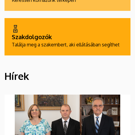
Keressen kórházunk térképén
Szakdolgozók
Találja meg a szakembert, aki ellátásában segíthet
Hírek
HÍREK