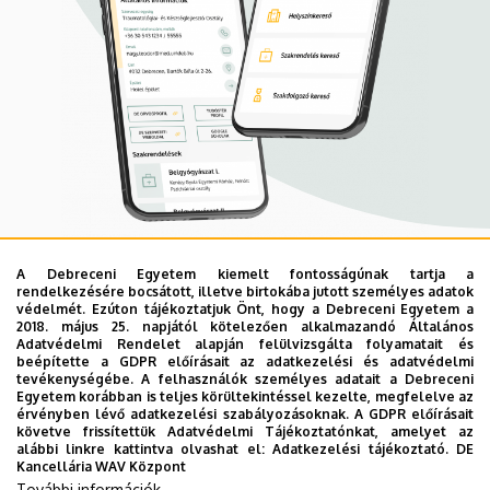
A Debreceni Egyetem kiemelt fontosságúnak tartja a
Mobil App
rendelkezésére bocsátott, illetve birtokába jutott személyes adatok
UD Mediversity app
védelmét. Ezúton tájékoztatjuk Önt, hogy a Debreceni Egyetem a
2018. május 25. napjától kötelezően alkalmazandó Általános
Adatvédelmi Rendelet alapján felülvizsgálta folyamatait és
beépítette a GDPR előírásait az adatkezelési és adatvédelmi
Az UD Mediversity mobilalkalmazás a Debreceni Egyetem
tevékenységébe. A felhasználók személyes adatait a Debreceni
Egyetem korábban is teljes körültekintéssel kezelte, megfelelve az
előremutató fejlesztése, melynek célja, hogy a betegek
érvényben lévő adatkezelési szabályozásoknak. A GDPR előírásait
és a hozzátartozók egyszerűen, gyorsan
követve frissítettük Adatvédelmi Tájékoztatónkat, amelyet az
alábbi linkre kattintva olvashat el:
Adatkezelési tájékoztató.
DE
eligazodhassanak a Klinikai Központ szolgáltatásai
Kancellária WAV Központ
között, mert az Ön egészsége a mi prioritásunk. A
További információk