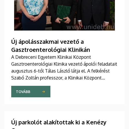
Új ápolásszakmai vezető a
Gasztroenterológiai Klinikán
A Debreceni Egyetem Klinikai Központ
Gasztroenterológiai Klinika vezető ápolói feladatait
augusztus 6-tól Tálas László látja el. A felkérést
Szabó Zoltán professzor, a Klinikai Központ
elnöke, valamint Szőllősi Anna ápolási és
szakdolgozói igazgató adta át pénteken
TOVÁBB
ünnepélyes keretek között az Elnöki Hivatalban.
Új parkolót alakítottak ki a Kenézy