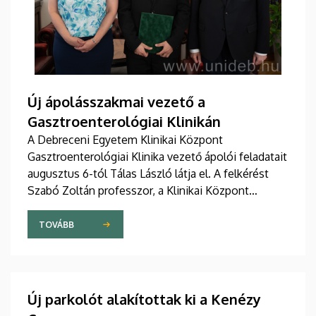
Új ápolásszakmai vezető a
Gasztroenterológiai Klinikán
A Debreceni Egyetem Klinikai Központ
Gasztroenterológiai Klinika vezető ápolói feladatait
augusztus 6-tól Tálas László látja el. A felkérést
Szabó Zoltán professzor, a Klinikai Központ
elnöke, valamint Szőllősi Anna ápolási és
szakdolgozói igazgató adta át pénteken
TOVÁBB
ünnepélyes keretek között az Elnöki Hivatalban.
Új parkolót alakítottak ki a Kenézy