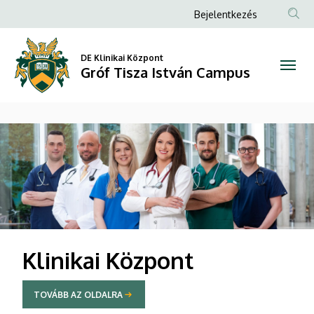
Gróf
Anonim
Bejelentkezés
Felhasználói
Tisza
fiók
DE Klinikai Központ
István
Gróf Tisza István Campus
menüje
Campus
DIAVETÍTÉS
Klinikai Központ
TOVÁBB AZ OLDALRA