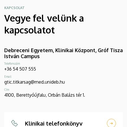
KAPCSOLAT
Vegye fel velünk a
kapcsolatot
Debreceni Egyetem, Klinikai Központ, Gróf Tisza
István Campus
Telefonszám
+36 54 507 555
Email
gtic.titkarsag@med.unideb.hu
Cím
4100, Berettyóújfalu, Orbán Balázs tér 1.
Klinikai telefonkönyv