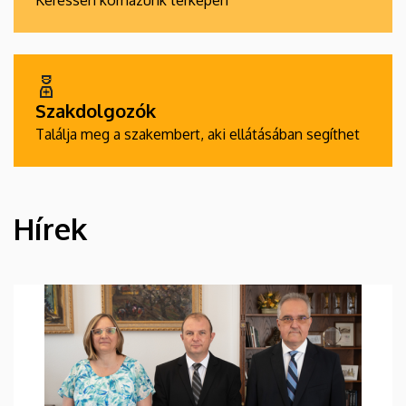
Keressen kórházunk térképén
Szakdolgozók
Találja meg a szakembert, aki ellátásában segíthet
Hírek
HÍREK