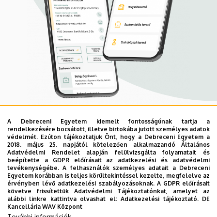
A Debreceni Egyetem kiemelt fontosságúnak tartja a
Mobil App
rendelkezésére bocsátott, illetve birtokába jutott személyes adatok
UD Mediversity app
védelmét. Ezúton tájékoztatjuk Önt, hogy a Debreceni Egyetem a
2018. május 25. napjától kötelezően alkalmazandó Általános
Adatvédelmi Rendelet alapján felülvizsgálta folyamatait és
beépítette a GDPR előírásait az adatkezelési és adatvédelmi
Az UD Mediversity mobilalkalmazás a Debreceni Egyetem
tevékenységébe. A felhasználók személyes adatait a Debreceni
Egyetem korábban is teljes körültekintéssel kezelte, megfelelve az
előremutató fejlesztése, melynek célja, hogy a betegek
érvényben lévő adatkezelési szabályozásoknak. A GDPR előírásait
és a hozzátartozók egyszerűen, gyorsan
követve frissítettük Adatvédelmi Tájékoztatónkat, amelyet az
alábbi linkre kattintva olvashat el:
Adatkezelési tájékoztató.
DE
eligazodhassanak a Klinikai Központ szolgáltatásai
Kancellária WAV Központ
között, mert az Ön egészsége a mi prioritásunk. A
További információk