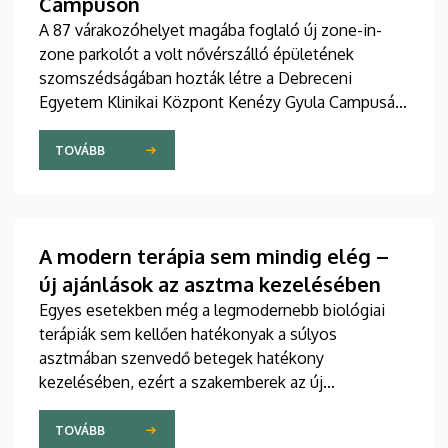
Campuson
A 87 várakozóhelyet magába foglaló új zone-in-
zone parkolót a volt nővérszálló épületének
szomszédságában hozták létre a Debreceni
Egyetem Klinikai Központ Kenézy Gyula Campusán.
Az új területet várhatóan augusztusban nyitják meg
a járművek előtt.
TOVÁBB
A modern terápia sem mindig elég –
új ajánlások az asztma kezelésében
Egyes esetekben még a legmodernebb biológiai
terápiák sem kellően hatékonyak a súlyos
asztmában szenvedő betegek hatékony
kezelésében, ezért a szakemberek az új
gyógyszerek kifejlesztésére irányuló kutatások
felgyorsítását sürgetik. A témában a közelmúltban
TOVÁBB