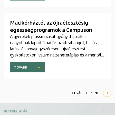
jelent meg tanulmány a világ egyik legrangosabb
tudományos folyóiratában. A nemzetközi
együttműködésben készült publikáció egyik
szerzője a Debreceni Egyetem egyetemi tanára.
Macikórháztól az újraélesztésig –
egészségprogramok a Campuson
A gyerekek plüssmacikat gyógyíthatnak, a
nagyobbak kipróbálhatják az ultrahangot, hallás-,
látás- és anyajegyszűrésen, újraélesztési
gyakorlatokon, valamint zeneterápiás és a mentális
egészséget támogató prevenciós foglalkozásokon
is részt vehetnek a július 22-én kezdődő Campus
TOVÁBB
Fesztiválon. A Debreceni Egyetem Klinikai
Központja és az Általános Orvostudományi Kar
sokszínű programokat kínál a fesztiválozóknak az
Egyetem téren felállított faházaknál, illetve a
TOVÁBBI HÍREINK
Sportdiagnosztikai, Életmód- és Terápiás
Központban.
Kép
BETEGELLÁTÁS