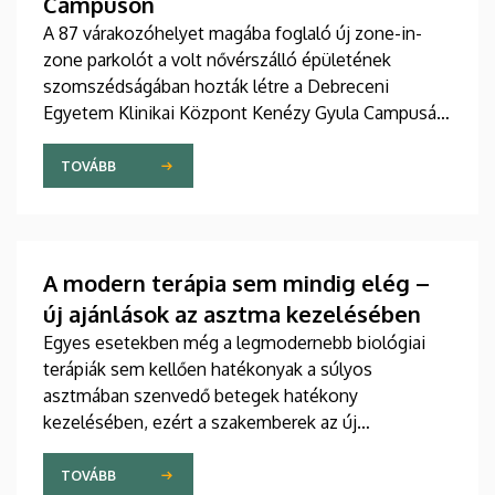
Campuson
A 87 várakozóhelyet magába foglaló új zone-in-
zone parkolót a volt nővérszálló épületének
szomszédságában hozták létre a Debreceni
Egyetem Klinikai Központ Kenézy Gyula Campusán.
Az új területet várhatóan augusztusban nyitják meg
a járművek előtt.
TOVÁBB
A modern terápia sem mindig elég –
új ajánlások az asztma kezelésében
Egyes esetekben még a legmodernebb biológiai
terápiák sem kellően hatékonyak a súlyos
asztmában szenvedő betegek hatékony
kezelésében, ezért a szakemberek az új
gyógyszerek kifejlesztésére irányuló kutatások
felgyorsítását sürgetik. A témában a közelmúltban
TOVÁBB