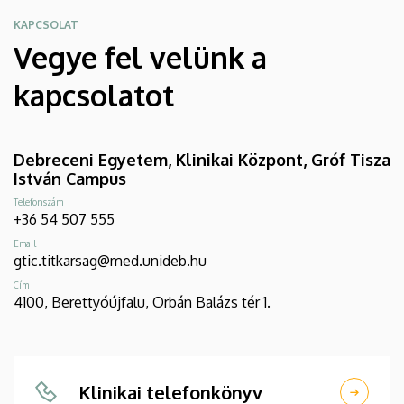
KAPCSOLAT
Vegye fel velünk a
kapcsolatot
Debreceni Egyetem, Klinikai Központ, Gróf Tisza
István Campus
Telefonszám
+36 54 507 555
Email
gtic.titkarsag@med.unideb.hu
Cím
4100, Berettyóújfalu, Orbán Balázs tér 1.
Klinikai telefonkönyv