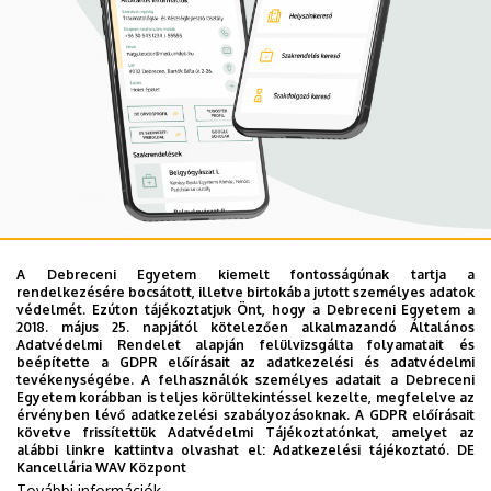
A Debreceni Egyetem kiemelt fontosságúnak tartja a
Mobil App
rendelkezésére bocsátott, illetve birtokába jutott személyes adatok
UD Mediversity app
védelmét. Ezúton tájékoztatjuk Önt, hogy a Debreceni Egyetem a
2018. május 25. napjától kötelezően alkalmazandó Általános
Adatvédelmi Rendelet alapján felülvizsgálta folyamatait és
beépítette a GDPR előírásait az adatkezelési és adatvédelmi
Az UD Mediversity mobilalkalmazás a Debreceni Egyetem
tevékenységébe. A felhasználók személyes adatait a Debreceni
Egyetem korábban is teljes körültekintéssel kezelte, megfelelve az
előremutató fejlesztése, melynek célja, hogy a betegek
érvényben lévő adatkezelési szabályozásoknak. A GDPR előírásait
és a hozzátartozók egyszerűen, gyorsan
követve frissítettük Adatvédelmi Tájékoztatónkat, amelyet az
alábbi linkre kattintva olvashat el:
Adatkezelési tájékoztató.
DE
eligazodhassanak a Klinikai Központ szolgáltatásai
Kancellária WAV Központ
között, mert az Ön egészsége a mi prioritásunk. A
További információk