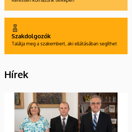
Keressen kórházunk térképén
Szakdolgozók
Találja meg a szakembert, aki ellátásában segíthet
Hírek
HÍREK