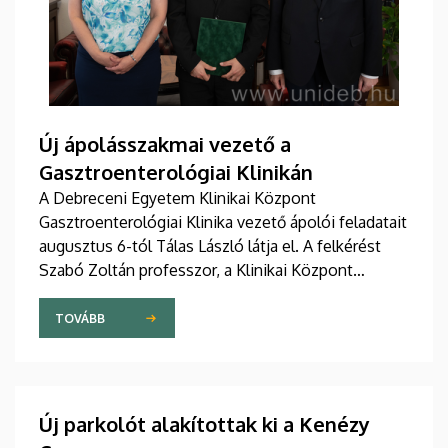
Új ápolásszakmai vezető a
Gasztroenterológiai Klinikán
A Debreceni Egyetem Klinikai Központ
Gasztroenterológiai Klinika vezető ápolói feladatait
augusztus 6-tól Tálas László látja el. A felkérést
Szabó Zoltán professzor, a Klinikai Központ
elnöke, valamint Szőllősi Anna ápolási és
szakdolgozói igazgató adta át pénteken
TOVÁBB
ünnepélyes keretek között az Elnöki Hivatalban.
Új parkolót alakítottak ki a Kenézy