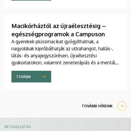
jelent meg tanulmány a világ egyik legrangosabb
tudományos folyóiratában. A nemzetközi
együttműködésben készült publikáció egyik
szerzője a Debreceni Egyetem egyetemi tanára.
Macikórháztól az újraélesztésig –
egészségprogramok a Campuson
A gyerekek plüssmacikat gyógyíthatnak, a
nagyobbak kipróbálhatják az ultrahangot, hallás-,
látás- és anyajegyszűrésen, újraélesztési
gyakorlatokon, valamint zeneterápiás és a mentális
egészséget támogató prevenciós foglalkozásokon
is részt vehetnek a július 22-én kezdődő Campus
TOVÁBB
Fesztiválon. A Debreceni Egyetem Klinikai
Központja és az Általános Orvostudományi Kar
sokszínű programokat kínál a fesztiválozóknak az
Egyetem téren felállított faházaknál, illetve a
TOVÁBBI HÍREINK
Sportdiagnosztikai, Életmód- és Terápiás
Központban.
Kép
BETEGELLÁTÁS