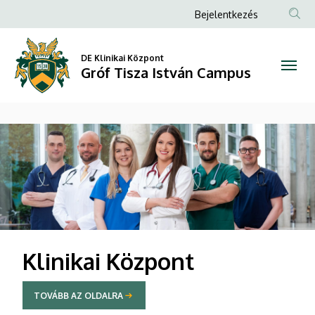
Gróf
Anonim
Bejelentkezés
Felhasználói
Tisza
fiók
DE Klinikai Központ
István
Gróf Tisza István Campus
menüje
Campus
DIAVETÍTÉS
Klinikai Központ
TOVÁBB AZ OLDALRA